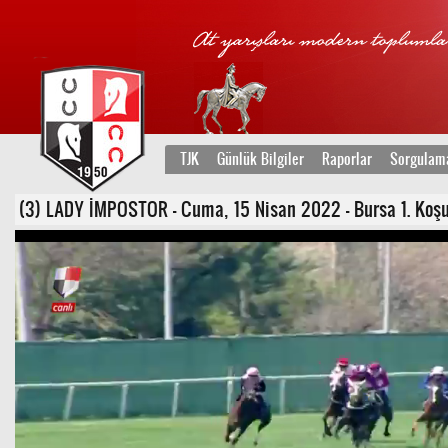
TJK
Günlük Bilgiler
Raporlar
Sorgulam
(3) LADY İMPOSTOR - Cuma, 15 Nisan 2022 - Bursa 1. Koşu - Ş