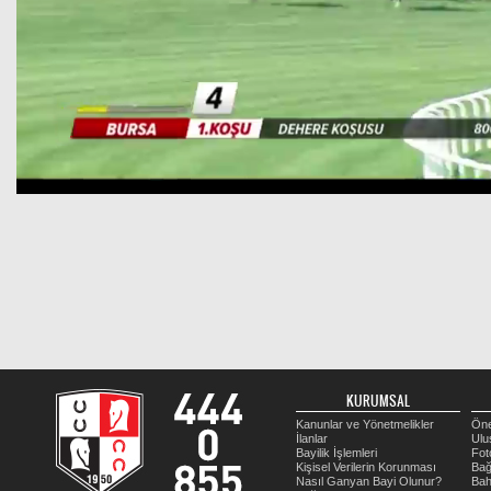
KURUMSAL
Kanunlar ve Yönetmelikler
Öne
İlanlar
Ulu
Bayilik İşlemleri
Fot
Kişisel Verilerin Korunması
Bağ
Nasıl Ganyan Bayi Olunur?
Bah