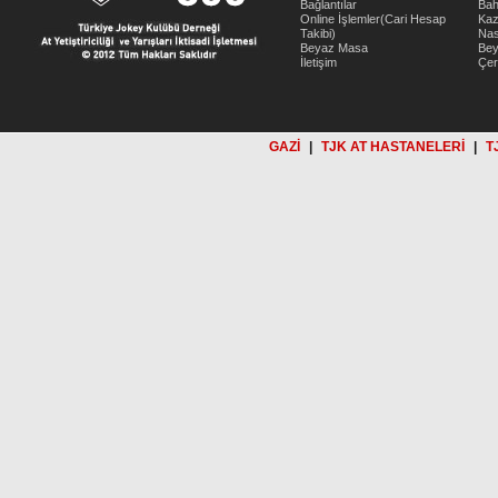
Bağlantılar
Bah
Online İşlemler(Cari Hesap
Kaz
Takibi)
Nas
Beyaz Masa
Be
İletişim
Çer
GAZİ
|
TJK AT HASTANELERİ
|
T