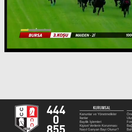
KURUMSAL
Kanunlar ve Yönetmelikler
Öne
İlanlar
Ulu
Bayilik İşlemleri
Fot
Kişisel Verilerin Korunması
Bağ
Nasıl Ganyan Bayi Olunur?
Bah