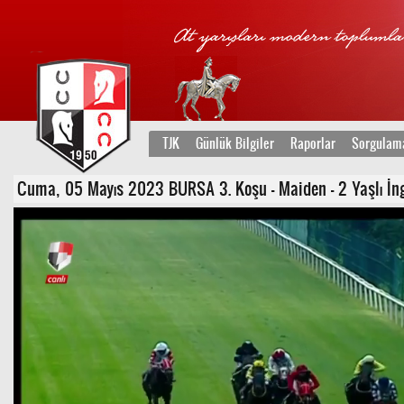
TJK
Günlük Bilgiler
Raporlar
Sorgulam
Cuma, 05 Mayıs 2023 BURSA 3. Koşu - Maiden - 2 Yaşlı İng