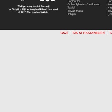
Bağlantılar
Bah
Online İşlemler(Cari Hesap
Kaz
Takibi)
Nas
Beyaz Masa
Be
İletişim
Çer
GAZİ
|
TJK AT HASTANELERİ
|
T