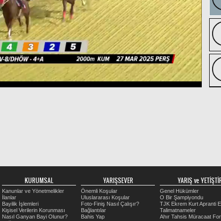
KURUMSAL
YARIŞSEVER
YARIŞ ve YETİŞTİR
Kanunlar ve Yönetmelikler
Önemli Koşular
Genel Hükümler
İlanlar
Uluslararası Koşular
O Bir Şampiyondu
Bayilik İşlemleri
Foto-Finiş Nasıl Çalışır?
TJK Ekrem Kurt Apranti E
Kişisel Verilerin Korunması
Bağlantılar
Talimatnameler
Nasıl Ganyan Bayi Olunur?
Bahis Yap
Ahır Tahsis Müracaat Fo