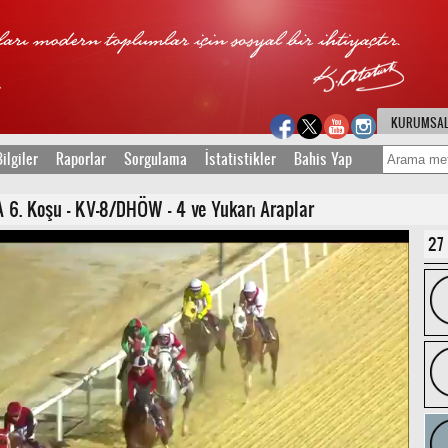
KURUMSA
ilgiler
Raporlar
Sorgulama
İstatistikler
Bahis Yap
6. Koşu - KV-8/DHÖW - 4 ve Yukarı Araplar
27