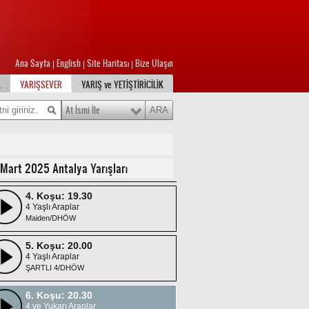
1. Koşu: 17.45
3 Yaşlı İngilizler
Ana Sayfa
English
Site Haritası
Bize Ulaşın
|
|
|
Handikap 16 /H2
L
YARIŞSEVER
YARIŞ ve YETİŞTİRİCİLİK
2. Koşu: 18.30
4 ve Yukarı İngilizler
At İsmi İle
ŞARTLI 5
3. Koşu: 19.00
4 Yaşlı Araplar
 Mart 2025 Antalya Yarışları
Handikap 14/DHÖW /H2
4. Koşu: 19.30
4 Yaşlı Araplar
Maiden/DHÖW
5. Koşu: 20.00
4 Yaşlı Araplar
ŞARTLI 4/DHÖW
6. Koşu: 20.30
4 ve Yukarı Araplar