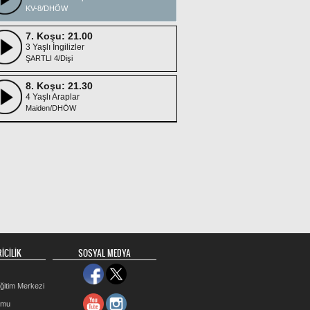
KV-8/DHÖW
7. Koşu: 21.00
3 Yaşlı İngilizler
ŞARTLI 4/Dişi
8. Koşu: 21.30
4 Yaşlı Araplar
Maiden/DHÖW
İCİLİK
SOSYAL MEDYA
ğitim Merkezi
rmu