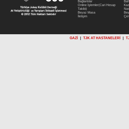
Bağlantılar
Bah
Online İşlemler(Cari Hesap
Kaz
Takibi)
Nas
Beyaz Masa
Be
İletişim
Çer
GAZİ
|
TJK AT HASTANELERİ
|
T