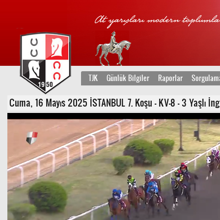
TJK
Günlük Bilgiler
Raporlar
Sorgulam
Cuma, 16 Mayıs 2025 İSTANBUL 7. Koşu - KV-8 - 3 Yaşlı İngi