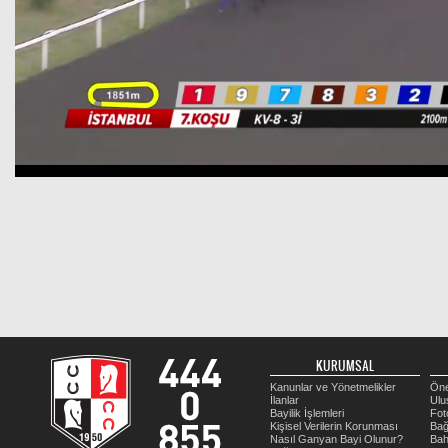
KURUMSAL
Kanunlar ve Yönetmelikler
Öne
İlanlar
Ulu
Bayilik İşlemleri
Fot
Kişisel Verilerin Korunması
Bağ
Nasıl Ganyan Bayi Olunur?
Bah