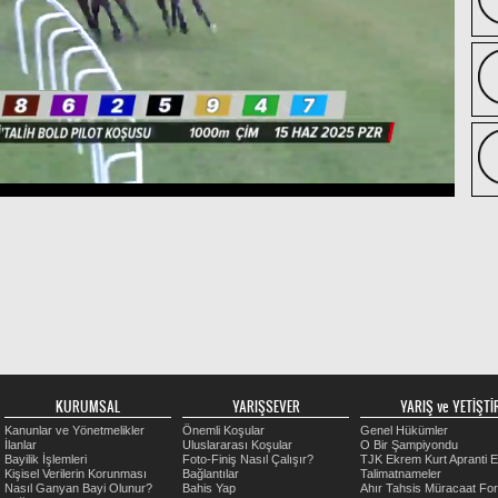
KURUMSAL
YARIŞSEVER
YARIŞ ve YETİŞTİR
Kanunlar ve Yönetmelikler
Önemli Koşular
Genel Hükümler
İlanlar
Uluslararası Koşular
O Bir Şampiyondu
Bayilik İşlemleri
Foto-Finiş Nasıl Çalışır?
TJK Ekrem Kurt Apranti E
Kişisel Verilerin Korunması
Bağlantılar
Talimatnameler
Nasıl Ganyan Bayi Olunur?
Bahis Yap
Ahır Tahsis Müracaat Fo