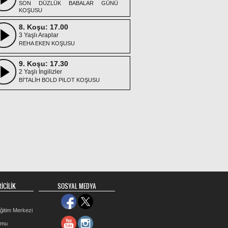
SON DÜZLÜK BABALAR GÜNÜ
KOŞUSU
8. Koşu: 17.00
3 Yaşlı Araplar
REHA EKEN KOŞUSU
9. Koşu: 17.30
2 Yaşlı İngilizler
Bİ'TALİH BOLD PILOT KOŞUSU
İCİLİK
SOSYAL MEDYA
ğitim Merkezi
rmu