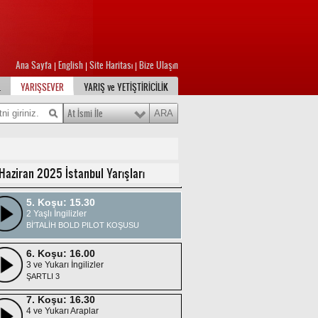
3 Yaşlı İngilizler
Handikap 14/Dişi /H2
2. Koşu: 14.00
2 Yaşlı İngilizler
Ana Sayfa
English
Site Haritası
Bize Ulaşın
|
|
|
Bİ'TALİH BOLD PILOT KOŞUSU
L
YARIŞSEVER
YARIŞ ve YETİŞTİRİCİLİK
3. Koşu: 14.30
3 Yaşlı İngilizler
At İsmi İle
ŞARTLI 4
4. Koşu: 15.00
4 Yaşlı Araplar
Haziran 2025 İstanbul Yarışları
ŞARTLI 4/DHÖW
5. Koşu: 15.30
2 Yaşlı İngilizler
Bİ'TALİH BOLD PILOT KOŞUSU
6. Koşu: 16.00
3 ve Yukarı İngilizler
ŞARTLI 3
7. Koşu: 16.30
4 ve Yukarı Araplar