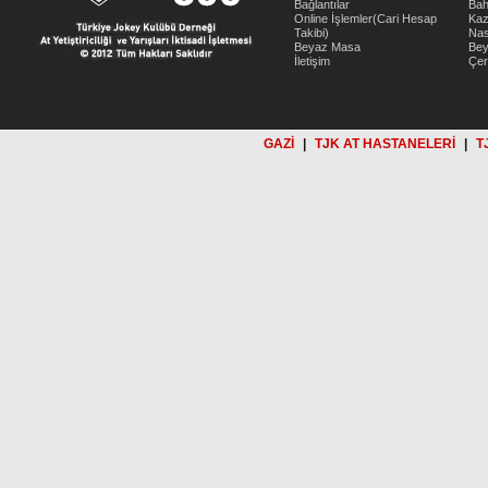
Bağlantılar
Bah
Online İşlemler(Cari Hesap
Kaz
Takibi)
Nas
Beyaz Masa
Be
İletişim
Çer
GAZİ
|
TJK AT HASTANELERİ
|
T