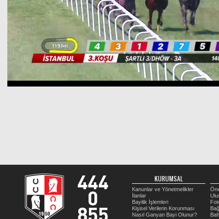
KURUMSAL
Kanunlar ve Yönetmelikler
Öne
İlanlar
Ulu
Bayilik İşlemleri
Fot
Kişisel Verilerin Korunması
Bağ
Nasıl Ganyan Bayi Olunur?
Bah