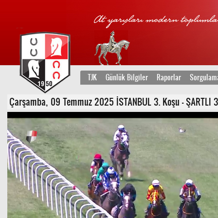
TJK
Günlük Bilgiler
Raporlar
Sorgulam
Çarşamba, 09 Temmuz 2025 İSTANBUL 3. Koşu - ŞARTLI 3/