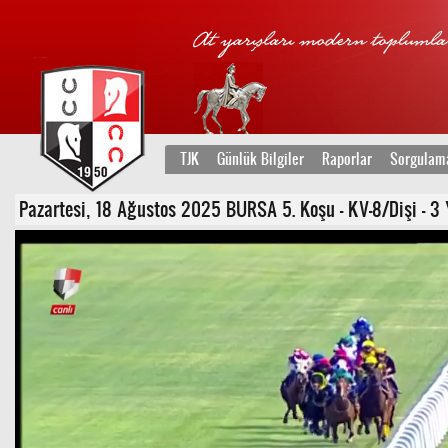
TJK
Günlük Bilgiler
Raporlar
Sorgulam
Pazartesi, 18 Ağustos 2025 BURSA 5. Koşu - KV-8/Dişi - 3 Ya