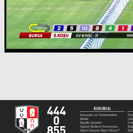
KURUMSAL
Kanunlar ve Yönetmelikler
Öne
İlanlar
Ulu
Bayilik İşlemleri
Fot
Kişisel Verilerin Korunması
Bağ
Nasıl Ganyan Bayi Olunur?
Bah