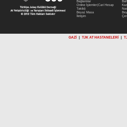
Bağlantılar
Bah
Online İşlemler(Cari Hesap
Kaz
Takibi)
Nas
Beyaz Masa
Be
İletişim
Çer
GAZİ
|
TJK AT HASTANELERİ
|
T