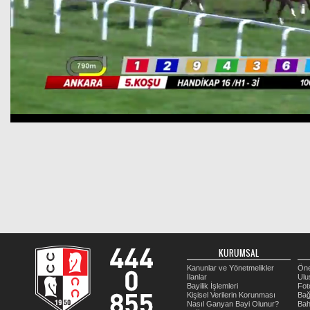
KURUMSAL
Kanunlar ve Yönetmelikler
Öne
İlanlar
Ulu
Bayilik İşlemleri
Fot
Kişisel Verilerin Korunması
Bağ
Nasıl Ganyan Bayi Olunur?
Bah