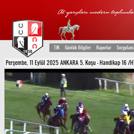
TJK
Günlük Bilgiler
Raporlar
Sorgulam
Perşembe, 11 Eylül 2025 ANKARA 5. Koşu - Handikap 16 /H1 -