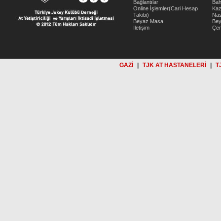
Bağlantılar
Bah
Online İşlemler(Cari Hesap
Kaz
Takibi)
Nas
Beyaz Masa
Be
İletişim
Çer
GAZİ
|
TJK AT HASTANELERİ
|
T