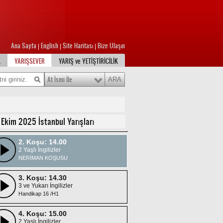
Ana Sayfa
English
Site Haritası
Bize Ulaşın
|
|
|
L
YARIŞSEVER
YARIŞ ve YETİŞTİRİCİLİK
At İsmi İle
1. Koşu: 13.30
4 Yaşlı Araplar
 Ekim 2025 İstanbul Yarışları
Handikap 17/DHÖW /H1
2. Koşu: 14.00
2 Yaşlı İngilizler
NERİMAN KOŞUSU
3. Koşu: 14.30
3 ve Yukarı İngilizler
Handikap 16 /H1
4. Koşu: 15.00
2 Yaşlı İngilizler