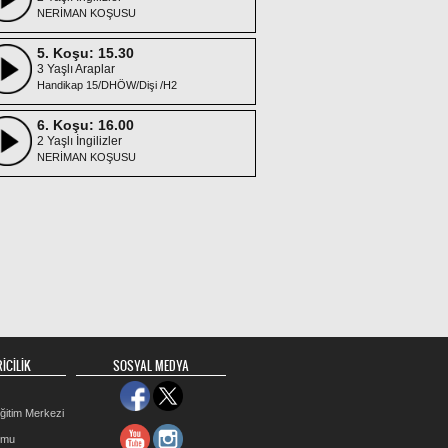
NERİMAN KOŞUSU
5. Koşu: 15.30
3 Yaşlı Araplar
Handikap 15/DHÖW/Dişi /H2
6. Koşu: 16.00
2 Yaşlı İngilizler
NERİMAN KOŞUSU
7. Koşu: 16.30
3 ve Yukarı İngilizler
ENVER KADIOĞLU KOŞUSU
8. Koşu: 17.00
2 Yaşlı İngilizler
ÇALDIRAN KOŞUSU
9. Koşu: 17.30
3 Yaşlı İngilizler
İCİLİK
SOSYAL MEDYA
EŞREF SOMTÜRK KOŞUSU
10. Koşu: 18.00
ğitim Merkezi
4 ve Yukarı Araplar
rmu
Handikap 15/DHÖW /H1