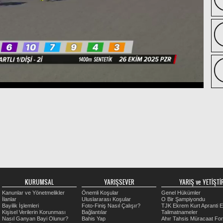
KURUMSAL
YARIŞSEVER
YARIŞ ve YETİŞTİR
Kanunlar ve Yönetmelikler
Önemli Koşular
Genel Hükümler
İlanlar
Uluslararası Koşular
O Bir Şampiyondu
Bayilik İşlemleri
Foto-Finiş Nasıl Çalışır?
TJK Ekrem Kurt Apranti E
Kişisel Verilerin Korunması
Bağlantılar
Talimatnameler
Nasıl Ganyan Bayi Olunur?
Bahis Yap
Ahır Tahsis Müracaat Fo