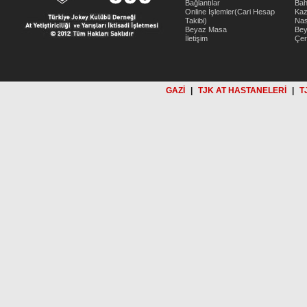
Bağlantılar
Bah
Online İşlemler(Cari Hesap
Kaz
Takibi)
Nas
Beyaz Masa
Be
İletişim
Çer
GAZİ
|
TJK AT HASTANELERİ
|
T