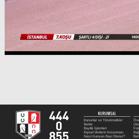
KURUMSAL
Kanunlar ve Yönetmelikler
Öne
İlanlar
Ulu
Bayilik İşlemleri
Fot
Kişisel Verilerin Korunması
Bağ
Nasıl Ganyan Bayi Olunur?
Bah