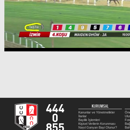
KURUMSAL
Kanunlar ve Yönetmelikler
Öne
İlanlar
Ulu
Bayilik İşlemleri
Fot
Kişisel Verilerin Korunması
Bağ
Nasıl Ganyan Bayi Olunur?
Bah