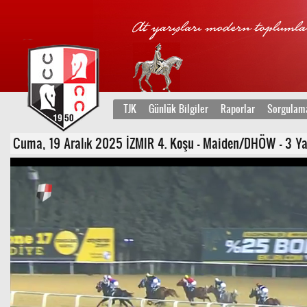
TJK
Günlük Bilgiler
Raporlar
Sorgulam
Cuma, 19 Aralık 2025 İZMIR 4. Koşu - Maiden/DHÖW - 3 Yaş