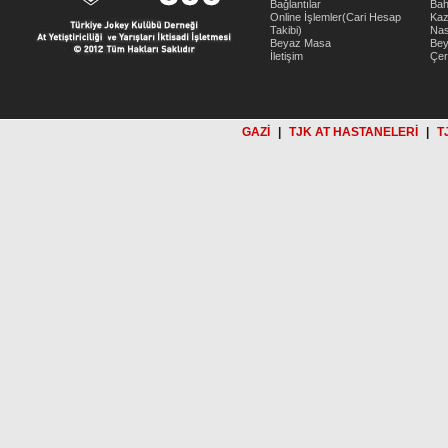
Bağlantılar
Bah
Online İşlemler(Cari Hesap
Kaz
Takibi)
Nas
Beyaz Masa
Be
İletişim
Çer
GAZİ
|
TJK AT HASTANELERİ
|
T