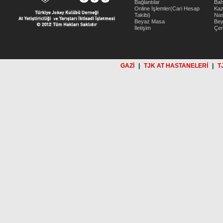
Bağlantılar
Bah
Online İşlemler(Cari Hesap
Kaz
Takibi)
Nas
Beyaz Masa
Be
İletişim
Çer
GAZİ
|
TJK AT HASTANELERİ
|
T