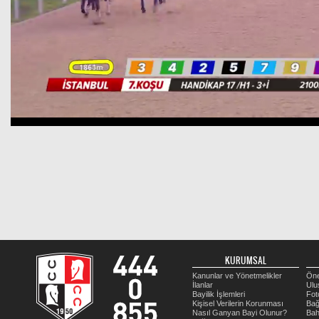
KURUMSAL
Kanunlar ve Yönetmelikler
Öne
İlanlar
Ulu
Bayilik İşlemleri
Fot
Kişisel Verilerin Korunması
Bağ
Nasıl Ganyan Bayi Olunur?
Bah