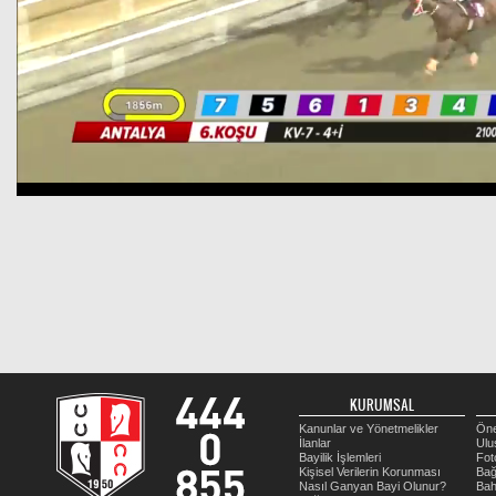
KURUMSAL
Kanunlar ve Yönetmelikler
Öne
İlanlar
Ulu
Bayilik İşlemleri
Fot
Kişisel Verilerin Korunması
Bağ
Nasıl Ganyan Bayi Olunur?
Bah