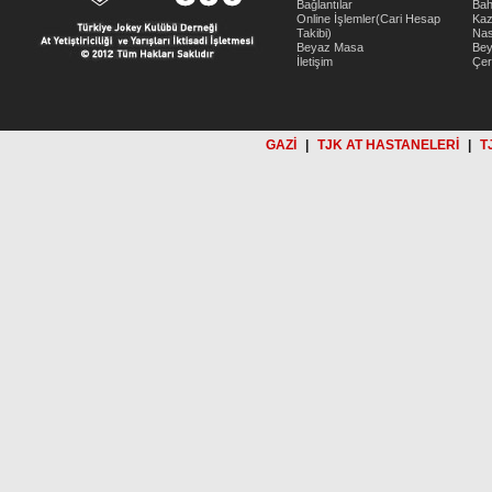
Bağlantılar
Bah
Online İşlemler(Cari Hesap
Kaz
Takibi)
Nas
Beyaz Masa
Be
İletişim
Çer
GAZİ
|
TJK AT HASTANELERİ
|
T