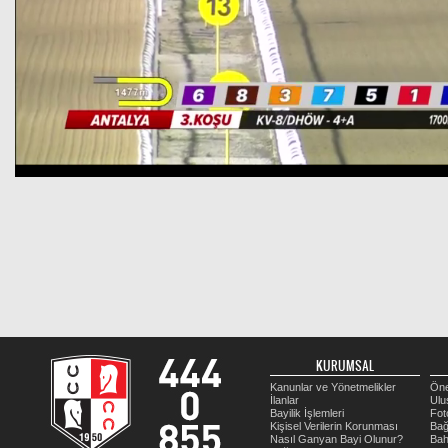
KURUMSAL
Kanunlar ve Yönetmelikler
Öne
İlanlar
Ulu
Bayilik İşlemleri
Fot
Kişisel Verilerin Korunması
Bağ
Nasıl Ganyan Bayi Olunur?
Bah