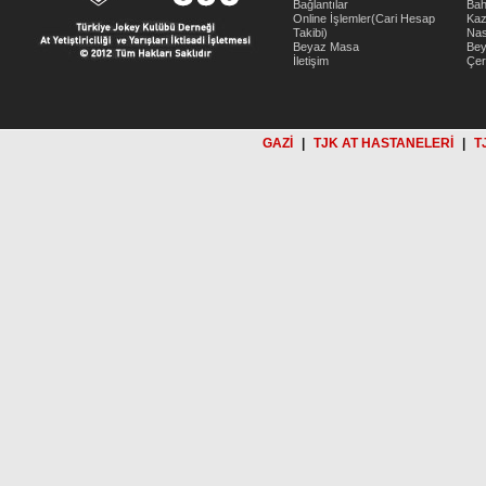
Bağlantılar
Bah
Online İşlemler(Cari Hesap
Kaz
Takibi)
Nas
Beyaz Masa
Be
İletişim
Çer
GAZİ
|
TJK AT HASTANELERİ
|
T