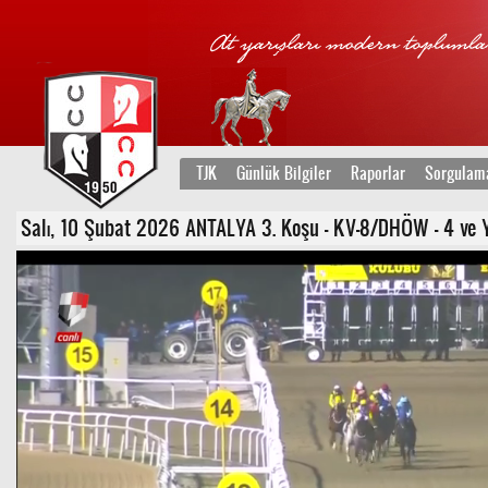
TJK
Günlük Bilgiler
Raporlar
Sorgulam
Salı, 10 Şubat 2026 ANTALYA 3. Koşu - KV-8/DHÖW - 4 ve Y