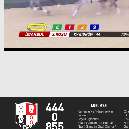
KURUMSAL
Kanunlar ve Yönetmelikler
Öne
İlanlar
Ulu
Bayilik İşlemleri
Fot
Kişisel Verilerin Korunması
Bağ
Nasıl Ganyan Bayi Olunur?
Bah