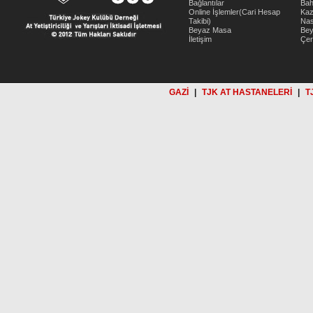
Bağlantılar
Bah
Online İşlemler(Cari Hesap
Kaz
Takibi)
Nas
Beyaz Masa
Be
İletişim
Çer
GAZİ
|
TJK AT HASTANELERİ
|
T