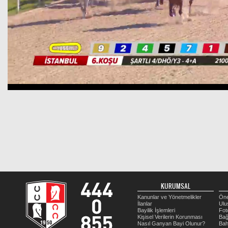
KURUMSAL
Kanunlar ve Yönetmelikler
Öne
İlanlar
Ulu
Bayilik İşlemleri
Fot
Kişisel Verilerin Korunması
Bağ
Nasıl Ganyan Bayi Olunur?
Bah