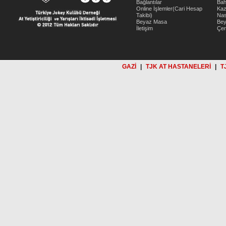
Bağlantılar
Bah
Online İşlemler(Cari Hesap
Kaz
Takibi)
Nas
Beyaz Masa
Be
İletişim
Çer
GAZİ
|
TJK AT HASTANELERİ
|
T