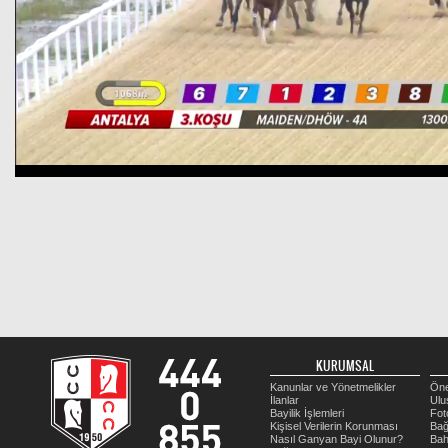
KURUMSAL
Kanunlar ve Yönetmelikler
Öne
İlanlar
Ulu
Bayilik İşlemleri
Fot
Kişisel Verilerin Korunması
Bağ
Nasıl Ganyan Bayi Olunur?
Bah