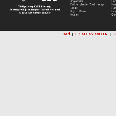
Bağlantılar
Bah
Online İşlemler(Cari Hesap
Kaz
Takibi)
Nas
Beyaz Masa
Be
İletişim
Çer
GAZİ
|
TJK AT HASTANELERİ
|
T