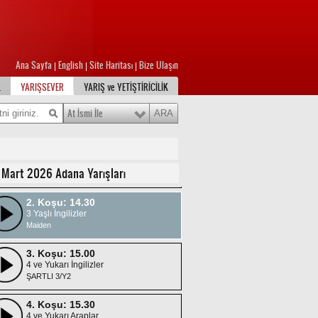
Ana Sayfa
English
Site Haritası
Bize Ulaşın
|
|
|
L
YARIŞSEVER
YARIŞ ve YETİŞTİRİCİLİK
At İsmi İle
1. Koşu: 14.00
4 ve Yukarı İngilizler
 Mart 2026 Adana Yarışları
Handikap 14 /H1
2. Koşu: 14.30
3 Yaşlı İngilizler
Maiden
3. Koşu: 15.00
4 ve Yukarı İngilizler
ŞARTLI 3/Y2
4. Koşu: 15.30
4 ve Yukarı Araplar