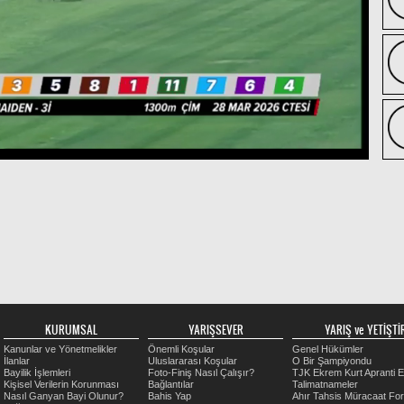
KURUMSAL
YARIŞSEVER
YARIŞ ve YETİŞTİR
Kanunlar ve Yönetmelikler
Önemli Koşular
Genel Hükümler
İlanlar
Uluslararası Koşular
O Bir Şampiyondu
Bayilik İşlemleri
Foto-Finiş Nasıl Çalışır?
TJK Ekrem Kurt Apranti E
Kişisel Verilerin Korunması
Bağlantılar
Talimatnameler
Nasıl Ganyan Bayi Olunur?
Bahis Yap
Ahır Tahsis Müracaat Fo