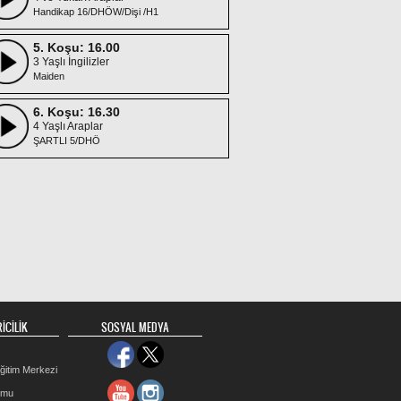
Handikap 16/DHÖW/Dişi /H1
5. Koşu: 16.00
3 Yaşlı İngilizler
Maiden
6. Koşu: 16.30
4 Yaşlı Araplar
ŞARTLI 5/DHÖ
7. Koşu: 17.00
4 ve Yukarı Araplar
KV-8/DHÖW
8. Koşu: 17.30
3 Yaşlı İngilizler
ŞARTLI 3/Dişi
9. Koşu: 18.00
3 Yaşlı İngilizler
İCİLİK
SOSYAL MEDYA
Maiden
ğitim Merkezi
rmu