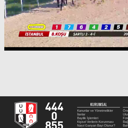
KURUMSAL
Kanunlar ve Yönetmelikler
Öne
İlanlar
Ulu
Bayilik İşlemleri
Fot
Kişisel Verilerin Korunması
Bağ
Nasıl Ganyan Bayi Olunur?
Bah