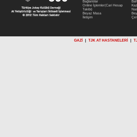
Bağlantılar
Bah
Online İşlemler(Cari Hesap
Kaz
Takibi)
Nas
Beyaz Masa
Be
İletişim
Çer
GAZİ
|
TJK AT HASTANELERİ
|
T