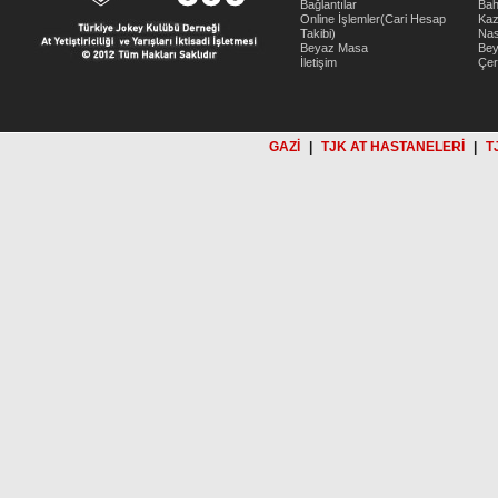
Bağlantılar
Bah
Online İşlemler(Cari Hesap
Kaz
Takibi)
Nas
Beyaz Masa
Be
İletişim
Çer
GAZİ
|
TJK AT HASTANELERİ
|
T