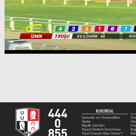
KURUMSAL
Kanunlar ve Yönetmelikler
Öne
İlanlar
Ulu
Bayilik İşlemleri
Fot
Kişisel Verilerin Korunması
Bağ
Nasıl Ganyan Bayi Olunur?
Bah