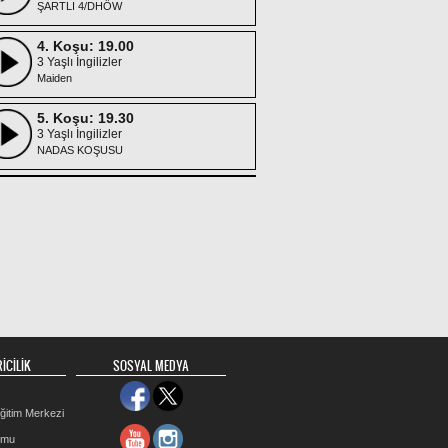
ŞARTLI 4/DHÖW
4. Koşu: 19.00
3 Yaşlı İngilizler
Maiden
5. Koşu: 19.30
3 Yaşlı İngilizler
NADAS KOŞUSU
6. Koşu: 20.00
3 ve Yukarı İngilizler
ŞERAFETTİN GEDİK KOŞUSU
7. Koşu: 20.30
3 Yaşlı İngilizler
CİHANGİR KOŞUSU
8. Koşu: 21.00
3 ve Yukarı İngilizler
İCİLİK
SOSYAL MEDYA
ŞARTLI 4/Dişi
9. Koşu: 21.30
ğitim Merkezi
3 Yaşlı İngilizler
Maiden
rmu