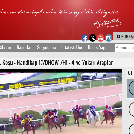
KURUMSA
ilgiler
Raporlar
Sorgulama
İstatistikler
Bahis Yap
Koşu - Handikap 17/DHÖW /H1 - 4 ve Yukarı Araplar
01 