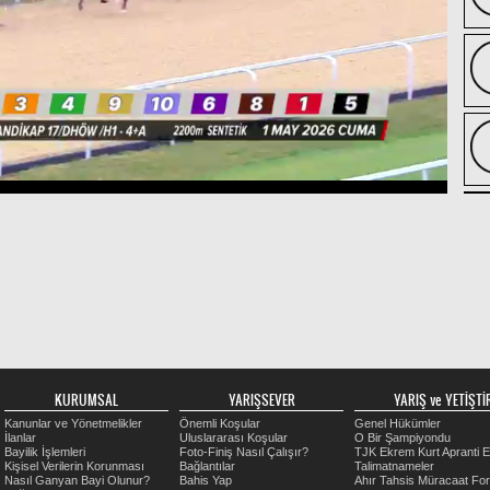
KURUMSAL
YARIŞSEVER
YARIŞ ve YETİŞTİR
Kanunlar ve Yönetmelikler
Önemli Koşular
Genel Hükümler
İlanlar
Uluslararası Koşular
O Bir Şampiyondu
Bayilik İşlemleri
Foto-Finiş Nasıl Çalışır?
TJK Ekrem Kurt Apranti E
Kişisel Verilerin Korunması
Bağlantılar
Talimatnameler
Nasıl Ganyan Bayi Olunur?
Bahis Yap
Ahır Tahsis Müracaat Fo