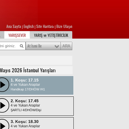
Ana Sayfa
English
Site Haritası
Bize Ulaşın
|
|
|
L
YARIŞSEVER
YARIŞ ve YETİŞTİRİCİLİK
At İsmi İle
Mayıs 2026 İstanbul Yarışları
1. Koşu: 17.15
4 ve Yukarı Araplar
Handikap 17/DHÖW /H1
2. Koşu: 17.45
4 ve Yukarı Araplar
ŞARTLI 4/DHÖW/Dişi
3. Koşu: 18.30
4 ve Yukarı Araplar