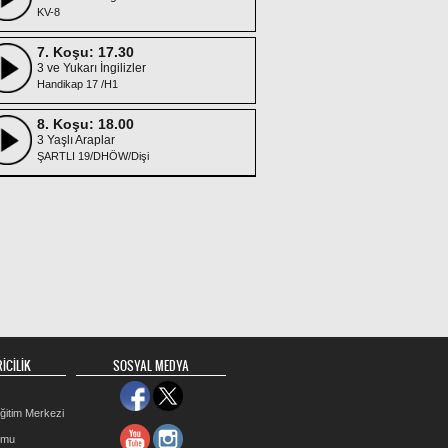
KV-8
7. Koşu: 17.30
3 ve Yukarı İngilizler
Handikap 17 /H1
8. Koşu: 18.00
3 Yaşlı Araplar
ŞARTLI 19/DHÖW/Dişi
İCİLİK
SOSYAL MEDYA
ğitim Merkezi
rmu