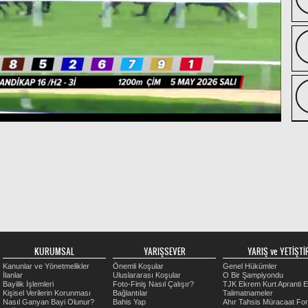
KURUMSAL
YARIŞSEVER
YARIŞ ve YETİŞTİR
Kanunlar ve Yönetmelikler
Önemli Koşular
Genel Hükümler
İlanlar
Uluslararası Koşular
O Bir Şampiyondu
Bayilik İşlemleri
Foto-Finiş Nasıl Çalışır?
TJK Ekrem Kurt Apranti E
Kişisel Verilerin Korunması
Bağlantılar
Talimatnameler
Nasıl Ganyan Bayi Olunur?
Bahis Yap
Ahır Tahsis Müracaat Fo