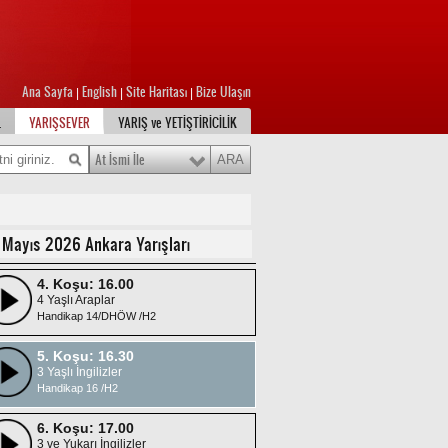
1. Koşu: 14.30
3 Yaşlı Araplar
Ana Sayfa
English
Site Haritası
Bize Ulaşın
|
|
|
ŞARTLI 19/DHÖW
L
YARIŞSEVER
YARIŞ ve YETİŞTİRİCİLİK
2. Koşu: 15.00
4 ve Yukarı Araplar
At İsmi İle
ŞARTLI 4/DHÖW
3. Koşu: 15.30
4 ve Yukarı Araplar
 Mayıs 2026 Ankara Yarışları
Handikap 17/DHÖ /H1
4. Koşu: 16.00
4 Yaşlı Araplar
Handikap 14/DHÖW /H2
5. Koşu: 16.30
3 Yaşlı İngilizler
Handikap 16 /H2
6. Koşu: 17.00
3 ve Yukarı İngilizler