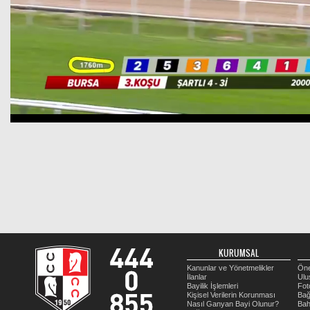
KURUMSAL
Kanunlar ve Yönetmelikler
Öne
İlanlar
Ulu
Bayilik İşlemleri
Fot
Kişisel Verilerin Korunması
Bağ
Nasıl Ganyan Bayi Olunur?
Bah