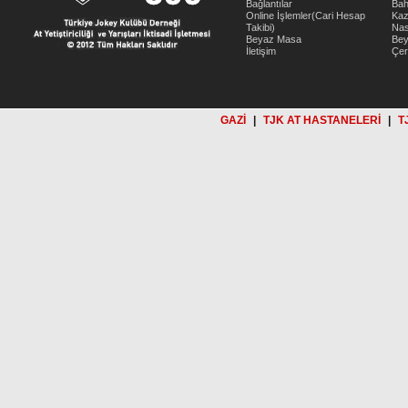
Bağlantılar
Bah
Online İşlemler(Cari Hesap
Kaz
Takibi)
Nas
Beyaz Masa
Be
İletişim
Çer
GAZİ
|
TJK AT HASTANELERİ
|
T