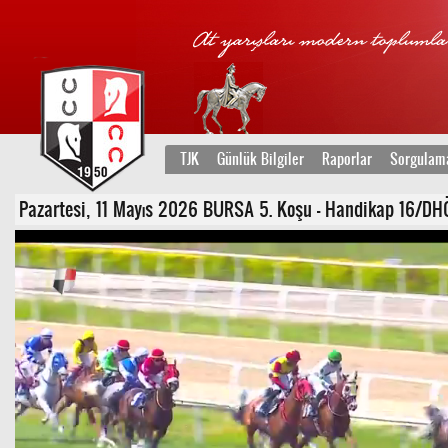
TJK
Günlük Bilgiler
Raporlar
Sorgulam
Pazartesi, 11 Mayıs 2026 BURSA 5. Koşu - Handikap 16/DHÖ