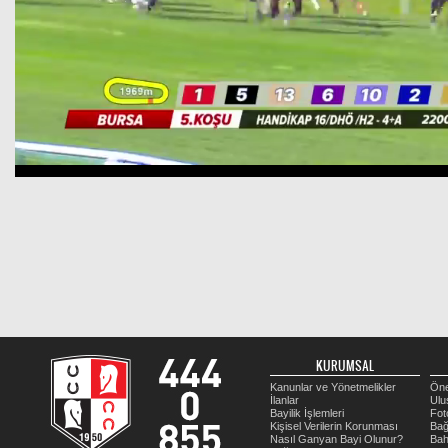
KURUMSAL
Kanunlar ve Yönetmelikler
Öne
İlanlar
Ulu
Bayilik İşlemleri
Fot
Kişisel Verilerin Korunması
Bağ
Nasıl Ganyan Bayi Olunur?
Bah