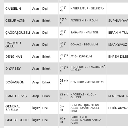
a
22 y
CANSELİN
Arap
Dişi
HABERBATUR
-
SELİNCAN
kk
4 y a
CESUR ALTIN
Arap
Erkek
SUPHİ AKYA
ALTINCI HİS
-
İRGÜN
a
25 y
ÇAĞDAŞGÜZELİ
Arap
Dişi
İBRAHİM TU
SAĞANAK
-
HAMİTKIZI
kk
DAĞYOLU
23 y
Arap
Dişi
İSA AKYAVUZ
GÖKAY.1
-
BEGÜMÜM
GÜLÜ
dk
26 y k
DENGİHAN
Arap
Erkek
EKREM DİLB
ATIĞ
-
KUM-KUM
a
22 y k
DİNÇERBEY
-
KARACADAĞ
DİYARBEY
Arap
Erkek
a
GÜZELİ*
25 y k
DOĞANGÜN
Arap
Erkek
DEMİRKIR
-
MEBRUKE.73
a
22 y d
HACIBEY.1
-
KÜÇÜK
EMRE DERVİŞ
Arap
Erkek
M.ALİ YARDI
a
GÜLÇİN
GENERAL QUARTERS
GENERAL
6 y
İngiliz
Dişi
BEKİR AKYA
(USA)
-
SMART ANGEL
BRIELLA
kk
(IRE)
EAGLE EYED
20 y
GIRL BE GOOD
İngiliz
Dişi
(USA)
-
MASURI KABISA
ak
(USA)