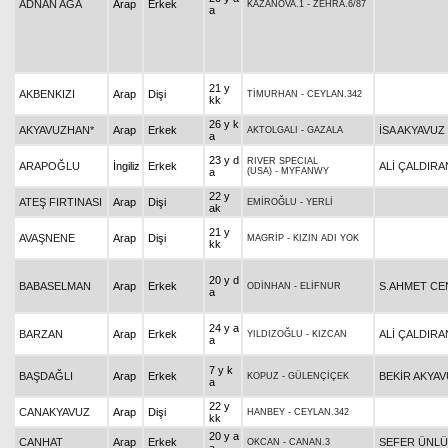
ADNAN AĞA
Arap
Erkek
KAZANOVA.1
-
ZEHRA.6/87
a
21 y
AKBENKIZI
Arap
Dişi
TİMURHAN
-
CEYLAN.342
kk
26 y k
AKYAVUZHAN*
Arap
Erkek
İSA AKYAVUZ
AKTOLGALI
-
GAZALA
a
23 y d
RIVER SPECIAL
ARAPOĞLU
İngiliz
Erkek
ALİ ÇALDIRA
a
(USA)
-
MYFANWY
22 y
ATEŞ FIRTINASI
Arap
Dişi
EMİROĞLU
-
YERLİ
ak
21 y
AVAŞNENE
Arap
Dişi
MAGRİP
-
KIZIN ADI YOK
kk
20 y d
BABASELMAN
Arap
Erkek
S.AHMET CE
ODİNHAN
-
ELİFNUR
a
24 y a
BARZAN
Arap
Erkek
ALİ ÇALDIRA
YILDIZOĞLU
-
KIZCAN
a
7 y k
BAŞDAĞLI
Arap
Erkek
BEKİR AKYA
KOPUZ
-
GÜLENÇİÇEK
a
22 y
CANAKYAVUZ
Arap
Dişi
HANBEY
-
CEYLAN.342
kk
20 y a
CANHAT
Arap
Erkek
SEFER ÜNLÜ
OKCAN
-
CANAN.3