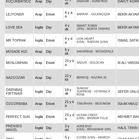
KÜÇÜKBAYSÖZ
Arap
Dişi
DAVUT KOR
GADDAR
-
GÜNEYKIZI
ak
6 y a
LEJYONER
Arap
Erkek
BEKİR AKYA
SARRAF
-
GÜLENÇİÇEK
a
4 y
SMART ROBIN
LOVE SEA
İngiliz
Dişi
BEKİR AKYA
dk
(JPN)
-
MONTA TAMARA
6 y d
LION HEART
MR TOPRAK
İngiliz
Erkek
İSMAİL SATIK
a
(USA)
-
RAEDAH (USA)
5 y
MÜSADE KIZI
Arap
Dişi
SAKARBAŞI
-
MÜSADENLE
ak
23 y k
MÜSLÜMHAN
Arap
Erkek
M.ALİ YARDI
SADUN
-
GÜLOCAN
a
22 y
NAZGÜZAR
Arap
Dişi
BERKOŞ
-
NAZIMA.35
kk
SUNDAY
ÖRENBAŞ
19 y
İngiliz
Dişi
SEFER ÜNLÜ
SURPRISE
-
ISTIRANCA
FIRTINASI
dk
ROSE
21 y k
ÖZGÜRBABA
Arap
Erkek
İSA AKYAVUZ
TİMURHAN
-
BEGÜMÜM
a
23 y d
OCEAN CREST
PERFECT SUN
İngiliz
Erkek
MEHMET BA
a
(USA)
-
MIGNON FILLE
PRENSES
3 y
AGRESIVO
İngiliz
Dişi
HALİL TEKİN
ANGEL
dd
(USA)
-
BROADWAY GIRL
5 y
CUVEE (USA)
-
ANARZA