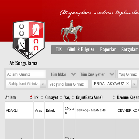
TJK
Günlük Bilgiler
Raporlar
Sorgulam
At Sorgulama
Tüm Irklar
Tüm Cinsiyetler
Sahip İsmi Giriniz
ERDAL AKYAVUZ
At İsmi
Irk
Cinsiyet
Yaş
Orijin(Baba-Anne)
Üzerine Koşan
19 y a
ADAKLI
Arap
Erkek
CEVHER KO
BERKOŞ
-
NEAME.48
a
20 y a