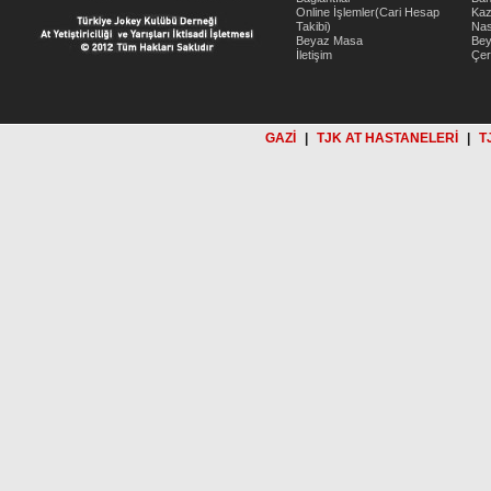
Online İşlemler(Cari Hesap
Kaz
Takibi)
Nas
Beyaz Masa
Be
İletişim
Çer
GAZİ
|
TJK AT HASTANELERİ
|
T