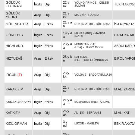
GÖLCÜK
22 y
YOUNG PRINCE
-
ÇELEBİ
İngiliz
Dişi
TEKİN AKYA
FIRTINASI
ak
SULTAN
GÖLCÜK
21 y
Arap
Dişi
MAGRİP
-
GAZALA
YILDIZI
kk
21 y a
GÜLENBATUR
Arap
Erkek
İSA AKYAVUZ
NOKTABATUR
-
GÜLENKIZ
a
19 y d
MANAS (IRE)
-
MANİSA
GÜRELBEY
İngiliz
Erkek
FIRAT KARA
a
İNCİSİ
23 y a
MOUNTAIN CAT
HIGHLAND
İngiliz
Erkek
ABDULKADİR 
a
(USA)
-
HAPPY MOON
26 y k
BATYSKAF
HIZTUZAĞI
Arap
Erkek
BİROL YARGI
a
(PL)
-
TURFETÜNNUR.27
23 y
İRGÜN
(T)
Arap
Dişi
VOLGA.2
-
BAĞDATGÜLÜ.30
kk
21 y
KARAKIZIM
Arap
Dişi
M.ALİ YARDI
NOKTABATUR
-
GÜLOCAN
ak
21 y a
KARAKÖSEBEYİ
İngiliz
Erkek
BOSPORUS (IRE)
-
ÇİLİMLİ
a
26 y
KATIKIZI*
Arap
Dişi
M.ALİ KATI
AL-IŞIK
-
BERİVAN.1
ak
3 y
KIZIL ORMAN
İngiliz
Dişi
BEKİR AKYA
LUXOR
-
MAGLEW
ad
25 y