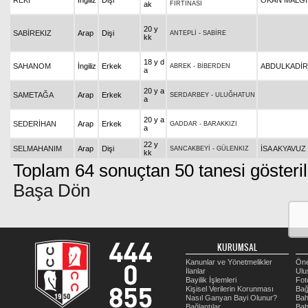
REKİ
İngiliz
Dişi
OKAN MALGİ
ak
FIRTINASI
20 y
SABİREKIZ
Arap
Dişi
ANTEPLİ
-
SABİRE
kk
18 y d
SAHANOM
İngiliz
Erkek
ABDULKADİR 
ABREK
-
BİBERDEN
a
20 y a
SAMETAĞA
Arap
Erkek
SERDARBEY
-
ULUĞHATUN
a
20 y a
SEDERİHAN
Arap
Erkek
GADDAR
-
BARAKKIZI
a
22 y
SELMAHANIM
Arap
Dişi
İSA AKYAVUZ
SANCAKBEYİ
-
GÜLENKIZ
kk
Toplam 64 sonuçtan 50 tanesi gösteril
Başa Dön
KURUMSAL
Kanunlar ve Yönetmelikler
Öne
İlanlar
Ulu
Bayilik İşlemleri
Fot
Kişisel Verilerin Korunması
Bağ
Nasıl Ganyan Bayi Olunur?
Bah
Bağlantılar
Bah