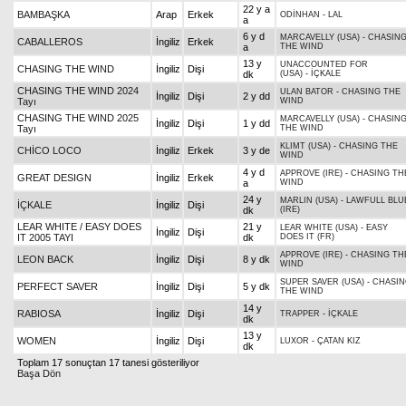
22 y a
BAMBAŞKA
Arap
Erkek
ODİNHAN
-
LAL
a
6 y d
MARCAVELLY (USA)
-
CHASIN
CABALLEROS
İngiliz
Erkek
a
THE WIND
13 y
UNACCOUNTED FOR
CHASING THE WIND
İngiliz
Dişi
dk
(USA)
-
İÇKALE
CHASING THE WIND 2024
ULAN BATOR
-
CHASING THE
İngiliz
Dişi
2 y dd
Tayı
WIND
CHASING THE WIND 2025
MARCAVELLY (USA)
-
CHASIN
İngiliz
Dişi
1 y dd
Tayı
THE WIND
KLIMT (USA)
-
CHASING THE
CHİCO LOCO
İngiliz
Erkek
3 y de
WIND
4 y d
APPROVE (IRE)
-
CHASING TH
GREAT DESIGN
İngiliz
Erkek
a
WIND
24 y
MARLIN (USA)
-
LAWFULL BLU
İÇKALE
İngiliz
Dişi
dk
(IRE)
LEAR WHITE / EASY DOES
21 y
LEAR WHITE (USA)
-
EASY
İngiliz
Dişi
IT 2005 TAYI
dk
DOES IT (FR)
APPROVE (IRE)
-
CHASING TH
LEON BACK
İngiliz
Dişi
8 y dk
WIND
SUPER SAVER (USA)
-
CHASIN
PERFECT SAVER
İngiliz
Dişi
5 y dk
THE WIND
14 y
RABIOSA
İngiliz
Dişi
TRAPPER
-
İÇKALE
dk
13 y
WOMEN
İngiliz
Dişi
LUXOR
-
ÇATAN KIZ
dk
Toplam 17 sonuçtan 17 tanesi gösteriliyor
Başa Dön