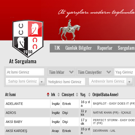
TJK
Günlük Bilgiler
Raporlar
Sorgulam
At Sorgulama
Tüm Irklar
Tüm Cinsiyetler
Sahip İsmi Giriniz
Antrenör İsmi Giriniz
At İsmi
Irk
Cinsiyet
Yaş
Orijin(Baba-Anne)
16 y d
ADELANTE
İngiliz
Erkek
BAŞPİLOT
-
EASY DOES IT (FR
a
11 y
ADİOS
İngiliz
Dişi
NATIVE KHAN (FR)
-
İÇKALE
kk
17 y
PERFECT STORM
-
EASY DOE
AKSİ BABY
İngiliz
Dişi
dk
IT (FR)
15 y d
AKSİ KARDEŞ
Arap
Erkek
DEVİRHAN
-
LAL
a