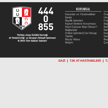
KURUMSAL
Kanunlar ve Yönetmelikler
Öne
İlanlar
Ulu
Bayilik İşlemleri
Fot
Kişisel Verilerin Korunması
Bağ
Nasıl Ganyan Bayi Olunur?
Bah
Bağlantılar
Bah
Online İşlemler(Cari Hesap
Kaz
Takibi)
Nas
Beyaz Masa
Be
İletişim
Çer
GAZİ
|
TJK AT HASTANELERİ
|
T