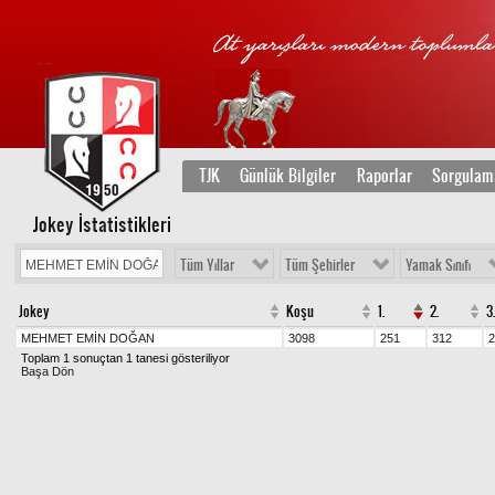
TJK
Günlük Bilgiler
Raporlar
Sorgulam
Jokey İstatistikleri
Tüm Yıllar
Tüm Şehirler
Yamak Sınıfı
Jokey
Koşu
1.
2.
3.
MEHMET EMİN DOĞAN
3098
251
312
2
Toplam 1 sonuçtan 1 tanesi gösteriliyor
Başa Dön