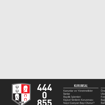
KURUMSAL
Kanunlar ve Yönetmelikler
Öne
İlanlar
Ulu
Bayilik İşlemleri
Fot
Kişisel Verilerin Korunması
Bağ
Nasıl Ganyan Bayi Olunur?
Bah