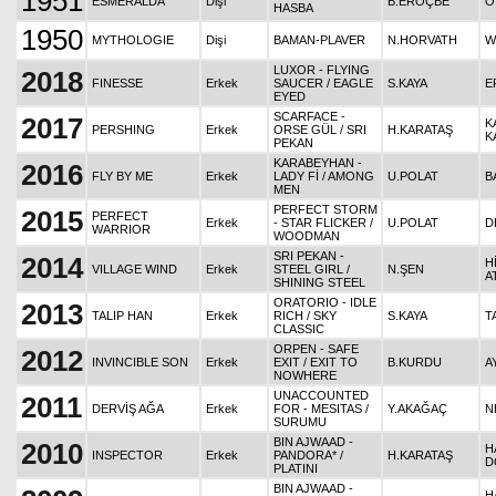
1951
ESMERALDA
Dişi
B.ERÖÇBE
Ö
HASBA
1950
MYTHOLOGIE
Dişi
BAMAN-PLAVER
N.HORVATH
W
LUXOR - FLYING
2018
FINESSE
Erkek
SAUCER / EAGLE
S.KAYA
E
EYED
SCARFACE -
2017
K
PERSHING
Erkek
ORSE GÜL / SRI
H.KARATAŞ
K
PEKAN
KARABEYHAN -
2016
FLY BY ME
Erkek
LADY Fİ / AMONG
U.POLAT
B
MEN
PERFECT STORM
2015
PERFECT
Erkek
- STAR FLICKER /
U.POLAT
D
WARRIOR
WOODMAN
SRI PEKAN -
2014
H
VILLAGE WIND
Erkek
STEEL GIRL /
N.ŞEN
A
SHINING STEEL
ORATORIO - IDLE
2013
TALIP HAN
Erkek
RICH / SKY
S.KAYA
T
CLASSIC
ORPEN - SAFE
2012
INVINCIBLE SON
Erkek
EXIT / EXIT TO
B.KURDU
A
NOWHERE
UNACCOUNTED
2011
DERVİŞ AĞA
Erkek
FOR - MESITAS /
Y.AKAĞAÇ
N
SURUMU
BIN AJWAAD -
2010
H
INSPECTOR
Erkek
PANDORA* /
H.KARATAŞ
D
PLATINI
BIN AJWAAD -
H