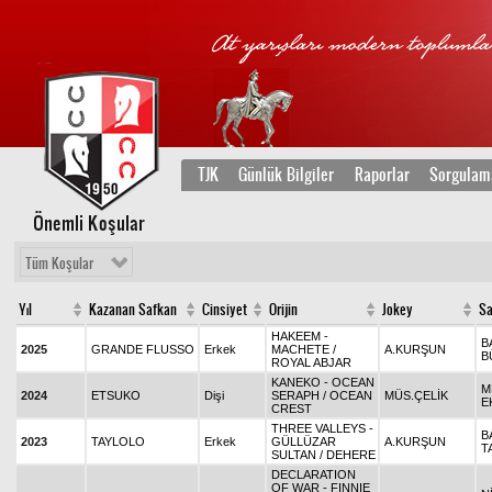
TJK
Günlük Bilgiler
Raporlar
Sorgulam
Önemli Koşular
Tüm Koşular
Yıl
Kazanan Safkan
Cinsiyet
Orijin
Jokey
Sa
HAKEEM -
B
2025
GRANDE FLUSSO
Erkek
MACHETE /
A.KURŞUN
B
ROYAL ABJAR
KANEKO - OCEAN
M
2024
ETSUKO
Dişi
SERAPH / OCEAN
MÜS.ÇELİK
E
CREST
THREE VALLEYS -
B
2023
TAYLOLO
Erkek
GÜLLÜZAR
A.KURŞUN
T
SULTAN / DEHERE
DECLARATION
OF WAR - FINNIE