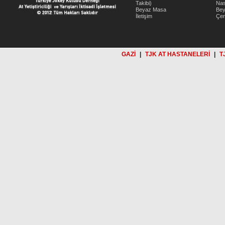
Takibi)
Nas
Beyaz Masa
Be
İletişim
Çer
GAZİ
|
TJK AT HASTANELERİ
|
T