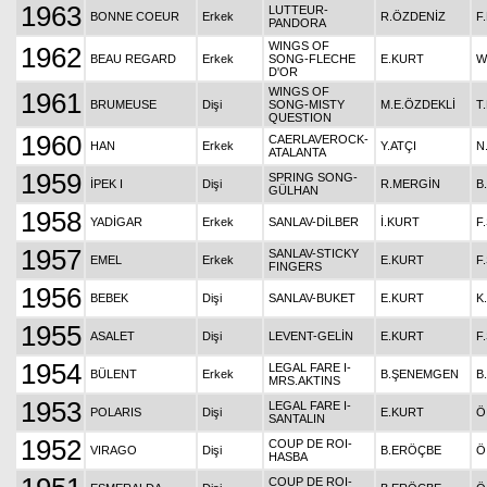
1963
LUTTEUR-
BONNE COEUR
Erkek
R.ÖZDENİZ
F
PANDORA
WINGS OF
1962
BEAU REGARD
Erkek
SONG-FLECHE
E.KURT
W
D'OR
WINGS OF
1961
BRUMEUSE
Dişi
SONG-MISTY
M.E.ÖZDEKLİ
T
QUESTION
1960
CAERLAVEROCK-
HAN
Erkek
Y.ATÇI
N
ATALANTA
1959
SPRING SONG-
İPEK I
Dişi
R.MERGİN
B
GÜLHAN
1958
YADİGAR
Erkek
SANLAV-DİLBER
İ.KURT
F
1957
SANLAV-STICKY
EMEL
Erkek
E.KURT
F
FINGERS
1956
BEBEK
Dişi
SANLAV-BUKET
E.KURT
K
1955
ASALET
Dişi
LEVENT-GELİN
E.KURT
F
1954
LEGAL FARE I-
BÜLENT
Erkek
B.ŞENEMGEN
B
MRS.AKTINS
1953
LEGAL FARE I-
POLARIS
Dişi
E.KURT
Ö
SANTALIN
1952
COUP DE ROI-
VIRAGO
Dişi
B.ERÖÇBE
Ö
HASBA
COUP DE ROI-