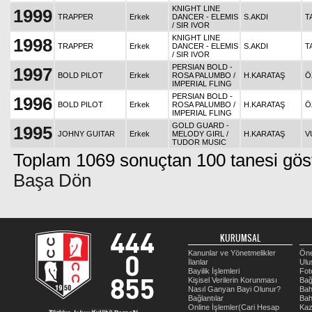
KNIGHT LINE
1999
TRAPPER
Erkek
DANCER - ELEMIS
S.AKDI
T
/ SIR IVOR
KNIGHT LINE
1998
TRAPPER
Erkek
DANCER - ELEMIS
S.AKDI
T
/ SIR IVOR
PERSIAN BOLD -
1997
BOLD PILOT
Erkek
ROSA PALUMBO /
H.KARATAŞ
Ö
IMPERIAL FLING
PERSIAN BOLD -
1996
BOLD PILOT
Erkek
ROSA PALUMBO /
H.KARATAŞ
Ö
IMPERIAL FLING
GOLD GUARD -
1995
JOHNY GUITAR
Erkek
MELODY GIRL /
H.KARATAŞ
V
TUDOR MUSIC
Toplam 1069 sonuçtan 100 tanesi göst
Başa Dön
KURUMSAL
Kanunlar ve Yönetmelikler
Öne
İlanlar
Ulu
Bayilik İşlemleri
Fot
Kişisel Verilerin Korunması
Bağ
Nasıl Ganyan Bayi Olunur?
Bah
Bağlantılar
Bah
Online İşlemler(Cari Hesap
Kaz