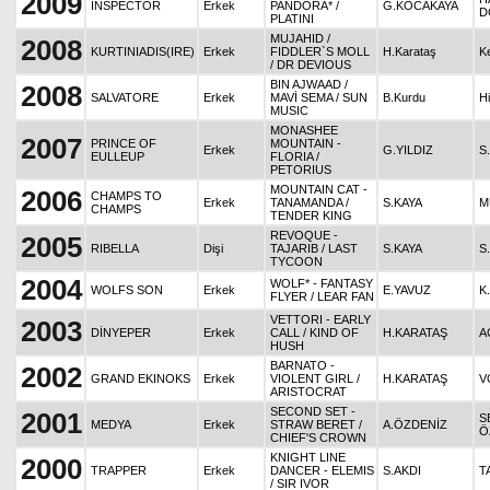
2009
INSPECTOR
Erkek
PANDORA* /
G.KOCAKAYA
D
PLATINI
MUJAHID /
2008
KURTINIADIS(IRE)
Erkek
FIDDLER`S MOLL
H.Karataş
K
/ DR DEVIOUS
BIN AJWAAD /
2008
SALVATORE
Erkek
MAVİ SEMA / SUN
B.Kurdu
Hi
MUSIC
MONASHEE
2007
PRINCE OF
MOUNTAIN -
Erkek
G.YILDIZ
S
EULLEUP
FLORIA /
PETORIUS
MOUNTAIN CAT -
2006
CHAMPS TO
Erkek
TANAMANDA /
S.KAYA
M
CHAMPS
TENDER KING
REVOQUE -
2005
RIBELLA
Dişi
TAJARIB / LAST
S.KAYA
S
TYCOON
2004
WOLF* - FANTASY
WOLFS SON
Erkek
E.YAVUZ
K
FLYER / LEAR FAN
VETTORI - EARLY
2003
DİNYEPER
Erkek
CALL / KIND OF
H.KARATAŞ
A
HUSH
BARNATO -
2002
GRAND EKINOKS
Erkek
VIOLENT GIRL /
H.KARATAŞ
V
ARISTOCRAT
SECOND SET -
2001
S
MEDYA
Erkek
STRAW BERET /
A.ÖZDENİZ
Ö
CHIEF'S CROWN
KNIGHT LINE
2000
TRAPPER
Erkek
DANCER - ELEMIS
S.AKDI
T
/ SIR IVOR