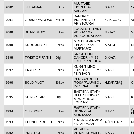
MUJTAHID -
2002
ULTRAMAR
Erkek
FIORELLA /
S.AKDI
S
KARAYEL
BARNATO -
2001
GRAND EKINOKS
Erkek
VIOLENT GIRL /
Y.AKAĞAÇ
V
ARISTOCRAT
LOCKTON - LADY
2000
BE MY BABY*
Erkek
VOLGA / MY
S.KAYA
S
VOLGA BOATMAN
GOLDEN PRINCE
1999
SORGUNBEYİ
Erkek
- PEARL** / AL
A.ATCI
N
MURTAJAZ
KNIGHT LINE
1998
TWIST OF FAITH
Dişi
DANCER - MISS
S.KAYA
A
HYDE / PROCIDA
KNIGHT LINE
1997
TRAPPER
Erkek
DANCER - ELEMIS
S.AKDI
T
/ SIR IVOR
PERSIAN BOLD -
1996
BOLD PILOT
Erkek
ROSA PALUMBO /
H.KARATAŞ
Ö
IMPERIAL FLING
EASTERN STAR* -
KEEP SHINING /
1995
SHING STAR
Dişi
S.AKDI
K
STAGE DOOR
JOHNNY
EASTERN STAR* -
A
1994
OLD BOND
Erkek
BONNY / AL
S.AKDI
B
MURTAJAZ
NINISKI - MIRROR
1993
THUNDER BOLT I
Erkek
A.ÖZDENİZ
M
/ SHARPMAN
PLEVNE -
1992
PRESTIGE
Erkek
VIENNESE WALTZ
S.AKDI
S