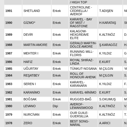
/ HIGH TOP
CENTROLINE -
1991
SHETLAND
Erkek
CEDRELLA /
T.ADIŞEN
N
AVEROF
KARAYEL - BAY
1990
GİZMO*
Erkek
OF MIST /
H.KARATAŞ
S
RAGSTONE
KALAGOW-
1989
DEVİR
Erkek
HEXGREAVE
K.ALTINÖZ
D
ELITE
GERALD MARTIN-
1988
MARTIN AMORE
Erkek
Ş.KARAGÖZ
H
DOLCE AMORE
RUNNING MILL-
1987
MEHTER I
Erkek
K.YILDIZ
G
FLORIS
ROYAL SHIRAZ-
1986
HAFIZ
Erkek
E.KURT
S
LINDA
1985
UĞURTAY
Erkek
TÜNKUT-NOSANA
M.ÇILGIN
Y
ROLL OF
1984
REŞATBEY
Erkek
M.ÇILGIN
S
HONOUR-AHENK
KARAYEL-
1983
SEREN I
Erkek
K.YILDIZ
F
KARANARA
1982
KARANİMO
Erkek
KARAYEL-MİNİMO
E.KURT
S
1981
BOĞSAK
Erkek
RUGGED-BAĞ
S.OKUMUŞ
M
AVEROF-
1980
LEVANO
Dişi
K.ALTINÖZ
V
LEWANSWOOD
OUR GUILE-
1979
NURCİVAN
Erkek
K.ALTINÖZ
T
GUERSILLIA
BEST SONG-
1978
ZERO
Erkek
A.ARICI
N
MARAL