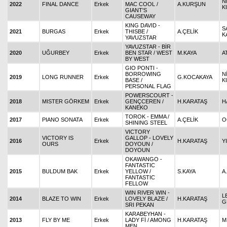
N
2022
FINAL DANCE
Erkek
MAC COOL /
A.KURŞUN
K
GIANT'S
CAUSEWAY
KING DAVID -
S
2021
BURGAS
Erkek
THISBE /
A.ÇELİK
K
YAVUZSTAR
YAVUZSTAR - BİR
2020
UĞURBEY
Erkek
BEN STAR / WEST
M.KAYA
A
BY WEST
GIO PONTI -
BORROWING
N
2019
LONG RUNNER
Erkek
G.KOCAKAYA
BASE /
K
PERSONAL FLAG
POWERSCOURT -
2018
MISTER GÖRKEM
Erkek
GENÇCEREN /
H.KARATAŞ
H
KANEKO
TOROK - EMMA /
2017
PIANO SONATA
Erkek
A.ÇELİK
O
SHINING STEEL
VICTORY
VICTORY IS
GALLOP - LOVELY
2016
Erkek
H.KARATAŞ
Y
OURS
DOYOUN /
DOYOUN
OKAWANGO -
FANTASTIC
2015
BULDUM BAK
Erkek
YELLOW /
S.KAYA
A
FANTASTIC
FELLOW
WIN RIVER WIN -
L
2014
BLAZE TO WIN
Erkek
LOVELY BLAZE /
H.KARATAŞ
G
SRI PEKAN
KARABEYHAN -
2013
FLY BY ME
Erkek
LADY Fİ / AMONG
H.KARATAŞ
M
MEN