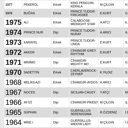
KING PENGUIN-
1977
PEKEROL
Erkek
M.ÇILGIN
H
KERALA
PRINCE TUDOR-
1976
BUĞRA
Erkek
E.KURT
G
FRICASSEE
1975
CALABOOSE-
ALİ
Erkek
A.ATCI
K
MIDNIGHT STAR
1974
PRINCE TUDOR-
PRINCE NUR
Dişi
A.ARICI
A
NURAY
1973
PRINCE TUDOR-
KARAYEL
Erkek
E.KURT
S
LINDA
1972
CİHANGİR-GREY
AKKOR
Erkek
E.KURT
G
RHYTHM
1971
CİHANGİR-
MİNİMO
Dişi
E.KURT
G
MIGHTY MO
1970
CAERLAVEROCK-
SADETTİN
Erkek
K.YILDIZ
S
ZEYNEP
1968
MELİKGAZİ
Erkek
CİHANGİR-AYDOS
A.ARICI
N
1967
NOCES
Dişi
SICILIAN-CAGEY
Y.ATÇI
M
1966
AY-İZİ
Dişi
CİHANGİR-PİKEİZİ
M.ÇILGIN
Ş
1965
GUERSILLUS-
SÜPHAN
Dişi
R.ÖZDENİZ
İ
SERENISSIMA
1964
GUERSILLUS-
MİNE I
Dişi
M.ÇILGIN
İ
WIDOW LADY