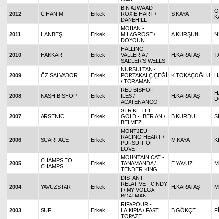
BIN AJWAAD -
O
2012
CİHANIM
Erkek
ROXIE HART /
S.KAYA
K
DANEHILL
MOHAN -
2011
HANBEŞ
Erkek
MILAGROSE /
A.KURŞUN
N
DOYOUN
HALLING -
2010
HAKKAR
Erkek
VALLERIA /
H.KARATAŞ
T
SADLER'S WELLS
NURSULTAN -
2009
ÖZ SALVADOR
Erkek
PORTAKALÇİÇEĞİ
K.TOKAÇOĞLU
H
/ TORAMAN
RED BISHOP -
H
2008
NASH BISHOP
Erkek
ILES /
H.KARATAŞ
D
ACATENANGO
STRIKE THE
2007
ARSENIC
Erkek
GOLD - IBERIAN /
B.KURDU
S
BELMEZ
MONTJEU -
RACING HEART /
2006
SCARFACE
Erkek
M.KAYA
K
PURSUIT OF
LOVE
MOUNTAIN CAT -
CHAMPS TO
2005
Erkek
TANAMANDA /
E.YAVUZ
M
CHAMPS
TENDER KING
DISTANT
RELATIVE - CINDY
2004
YAVUZSTAR
Erkek
H.KARATAŞ
M
I / MY VOLGA
BOATMAN
RIFAPOUR -
2003
SUFİ
Erkek
LAIKIPIA / FAST
B.GÖKÇE
F
TOPAZE