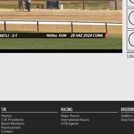
13th
TJK
RACING
BREEDIN
History
Major Races
Stallions
TJK Presidents
International Races
Stud Fa
Board Members
OTB Agents
Racecourses
Contact