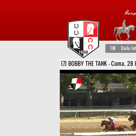
TJK
Daily In
(7) BOBBY THE TANK - Cuma, 28 Haz