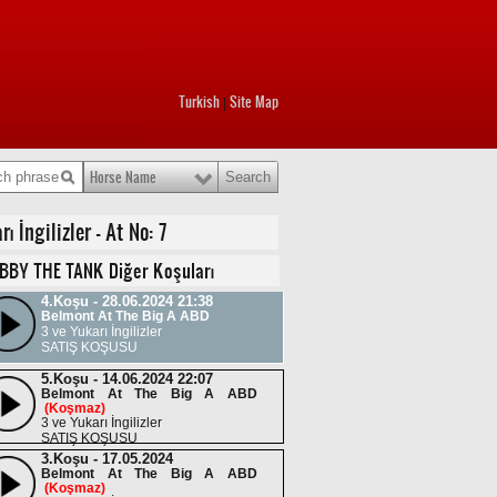
3 ve Yukarı İngilizler
SATIŞ KOŞUSU
7.Koşu - 11.08.2024 00:47
Saratoga ABD
3 ve Yukarı İngilizler
Turkish
Site Map
|
SATIŞ KOŞUSU
3.Koşu - 20.07.2024 21:46
Saratoga ABD
3 ve Yukarı İngilizler
Horse Name
SATIŞ KOŞUSU
5.Koşu - 06.07.2024 22:40
İngilizler - At No: 7
Belmont At The Big A ABD
(Koşmaz)
3 ve Yukarı İngilizler
BBY THE TANK Diğer Koşuları
SATIŞ KOŞUSU
4.Koşu - 28.06.2024 21:38
Belmont At The Big A ABD
3 ve Yukarı İngilizler
SATIŞ KOŞUSU
5.Koşu - 14.06.2024 22:07
Belmont At The Big A ABD
(Koşmaz)
3 ve Yukarı İngilizler
SATIŞ KOŞUSU
3.Koşu - 17.05.2024
Belmont At The Big A ABD
(Koşmaz)