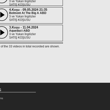
3 ve Yukarı İngilizler
SATIŞ KOŞUSU
4.Koşu - 09.05.2024 21:35
Belmont At The Big A ABD
3 ve Yukarı İngilizler
SATIŞ KOŞUSU
3.Koşu - 11.04.2024
Aqueduct ABD
3 ve Yukarı İngilizler
SATIŞ KOŞUSU
4.Koşu - 05.04.2024
 of the 33 videos in total recorded are shown.
Aqueduct ABD
3 ve Yukarı İngilizler
SATIŞ KOŞUSU
5.Koşu - 29.02.2024
Aqueduct ABD
(Koşmaz)
4 ve Yukarı İngilizler
8.Koşu - 16.02.2024
Aqueduct ABD
4 ve Yukarı İngilizler
G
SATIŞ KOŞUSU
4.Koşu - 26.01.2024
rms
Aqueduct ABD
(Koşmaz)
4 ve Yukarı İngilizler
SATIŞ KOŞUSU