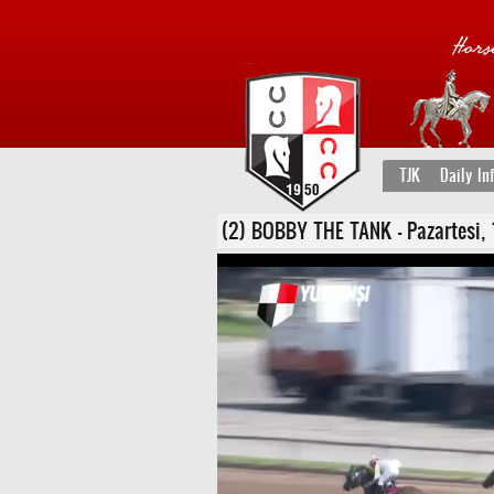
TJK
Daily In
(2) BOBBY THE TANK - Pazartesi, 12