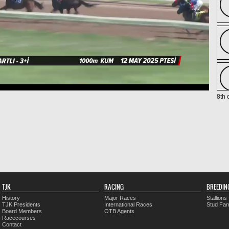
8th 
TJK
RACING
BREEDIN
History
Major Races
Stallions
TJK Presidents
International Races
Stud Fa
Board Members
OTB Agents
Racecourses
Contact