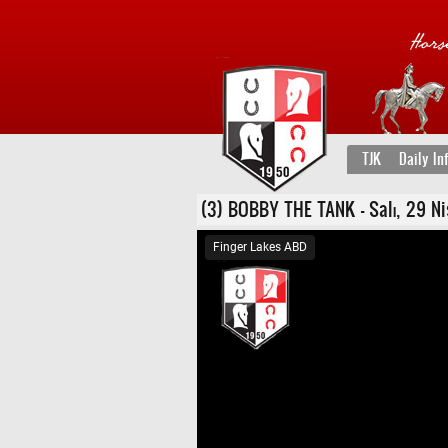
TJK
Daily In
(3) BOBBY THE TANK - Salı, 29 Nisa
Finger Lakes ABD