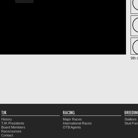
9th 
TJK
RACING
BREEDIN
History
Major Races
Stallions
TJK Presidents
International Races
Stud Fa
Board Members
OTB Agents
Racecourses
Contact