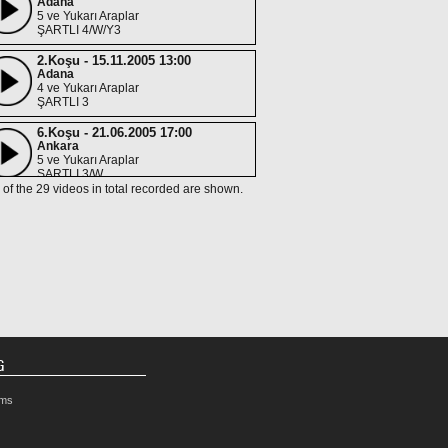
Adana
5 ve Yukarı Araplar
ŞARTLI 4/W/Y3
2.Koşu - 15.11.2005 13:00
Adana
4 ve Yukarı Araplar
ŞARTLI 3
6.Koşu - 21.06.2005 17:00
Ankara
5 ve Yukarı Araplar
ŞARTLI 3/W
 of the 29 videos in total recorded are shown.
2.Koşu - 04.06.2005 14:45
Ankara
5 ve Yukarı Araplar
KV-21/W/Dişi
7.Koşu - 07.05.2005 17:00
Ankara
5 ve Yukarı Araplar
ŞARTLI 5/W
G
rms