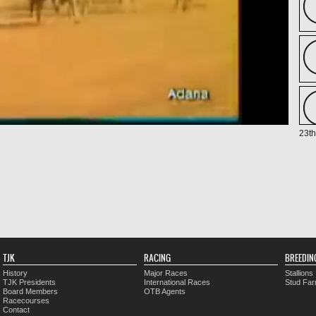
23th
TJK
RACING
BREEDIN
History
Major Races
Stallions
TJK Presidents
International Races
Stud Fa
Board Members
OTB Agents
Racecourses
Contact