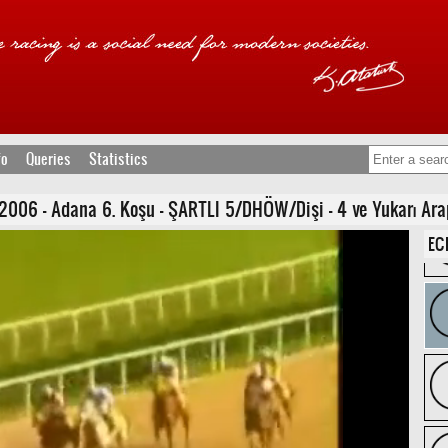
fo
Queries
Statistics
006 - Adana 6. Koşu - ŞARTLI 5/DHÖW/Dişi - 4 ve Yukarı Arap
EC