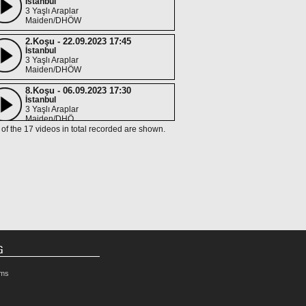
İstanbul
3 Yaşlı Araplar
Maiden/DHÖW
2.Koşu - 22.09.2023 17:45
İstanbul
3 Yaşlı Araplar
Maiden/DHÖW
8.Koşu - 06.09.2023 17:30
İstanbul
3 Yaşlı Araplar
Maiden/DHÖ
 of the 17 videos in total recorded are shown.
4.Koşu - 18.06.2023 15:00
İstanbul
3 Yaşlı Araplar
Maiden/DHÖW
1.Koşu - 31.05.2023 14:00
İstanbul
3 Yaşlı Araplar
ŞARTLI 1/DHÖW
G
rms