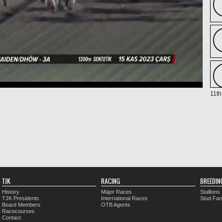
11th
TJK
RACING
BREEDIN
History
Major Races
Stallions
TJK Presidents
International Races
Stud Fa
Board Members
OTB Agents
Racecourses
Contact