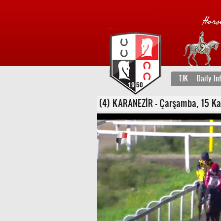
TJK
Daily In
(4) KARANEZİR - Çarşamba, 15 Kas