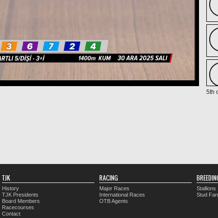
5th 
TJK
RACING
BREEDIN
History
Major Races
Stallions
TJK Presidents
International Races
Stud Fa
Board Members
OTB Agents
Racecourses
Contact