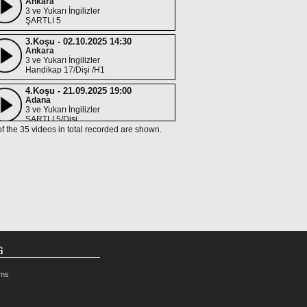
Ankara
3 ve Yukarı İngilizler
ŞARTLI 5
3.Koşu - 02.10.2025 14:30
Ankara
3 ve Yukarı İngilizler
Handikap 17/Dişi /H1
4.Koşu - 21.09.2025 19:00
Adana
3 ve Yukarı İngilizler
ŞARTLI 5/Dişi
of the 35 videos in total recorded are shown.
7.Koşu - 06.09.2025 17:30
Ankara
3 ve Yukarı İngilizler
ŞARTLI 4
6.Koşu - 03.07.2025 16:30
Ankara
3 ve Yukarı İngilizler
Handikap 21 /H1
8.Koşu - 14.06.2025 16:30
Ankara
G
3 ve Yukarı İngilizler
ŞARTLI 5
rms
8.Koşu - 11.05.2025 20:30
Adana