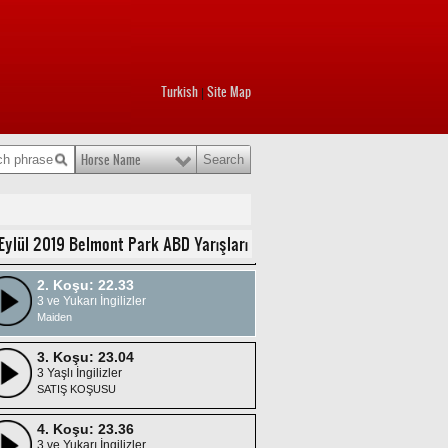
Turkish
Site Map
|
Horse Name
1. Koşu: 22.02
3 ve Yukarı İngilizler
 Eylül 2019 Belmont Park ABD Yarışları
SATIŞ KOŞUSU
2. Koşu: 22.33
3 ve Yukarı İngilizler
Maiden
3. Koşu: 23.04
3 Yaşlı İngilizler
SATIŞ KOŞUSU
4. Koşu: 23.36
3 ve Yukarı İngilizler