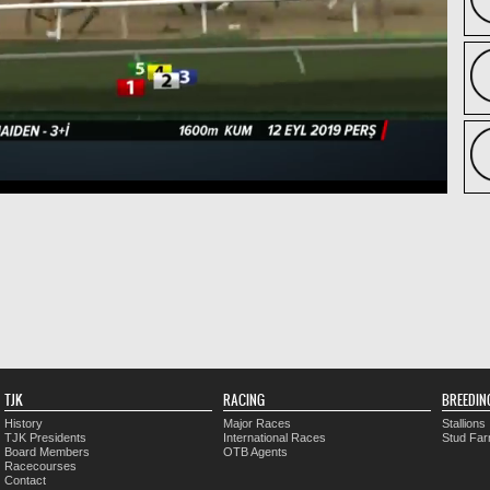
TJK
RACING
BREEDIN
History
Major Races
Stallions
TJK Presidents
International Races
Stud Fa
Board Members
OTB Agents
Racecourses
Contact