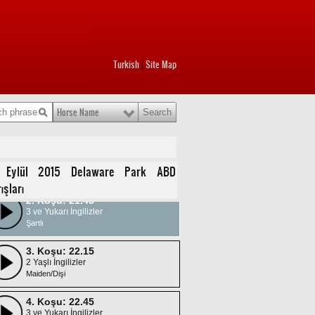
Turkish
Site Map
|
Horse Name
1. Koşu: 21.15
3 ve Yukarı İngilizler
 Eylül 2015 Delaware Park ABD
Şartlı/Dişi
ışları
2. Koşu: 21.45
3 ve Yukarı İngilizler
Şartlı
3. Koşu: 22.15
2 Yaşlı İngilizler
Maiden/Dişi
4. Koşu: 22.45
3 ve Yukarı İngilizler