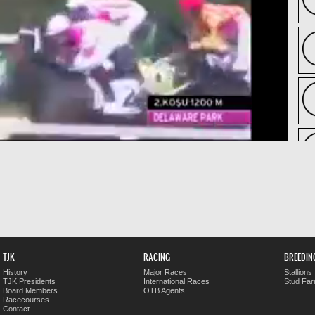
TJK
RACING
BREEDIN
History
Major Races
Stallions
TJK Presidents
International Races
Stud Fa
Board Members
OTB Agents
Racecourses
Contact