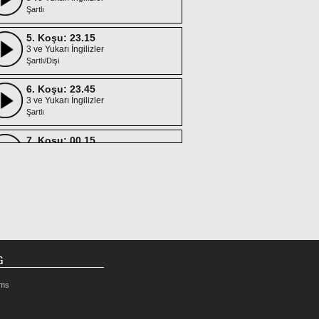
Şartlı
5. Koşu: 23.15
3 ve Yukarı İngilizler
Şartlı/Dişi
6. Koşu: 23.45
3 ve Yukarı İngilizler
Şartlı
7. Koşu: 00.15
3 ve Yukarı İngilizler
Maiden
G
rms