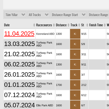
Tüm Yıllar
All Tracks
Distance Range Start
Distance Range 
Date
Racecources
Distance
Track
St
Finish Time
W
11.04.2025
Keeneland ABD
1300
K:
9/15
5
13.03.2025
Turfway Park
1600
K:
5/9
5
ABD
21.02.2025
Turfway Park
1600
K:
3/11
5
ABD
06.02.2025
Turfway Park
1300
K:
9/11
5
ABD
26.01.2025
Turfway Park
1600
K:
3/7
5
ABD
01.01.2025
Turfway Park
1700
K:
2/12
5
ABD
07.12.2024
Turfway Park
1600
K:
6/12
5
ABD
05.07.2024
Ellis Park ABD
1600
K:
6/7
5