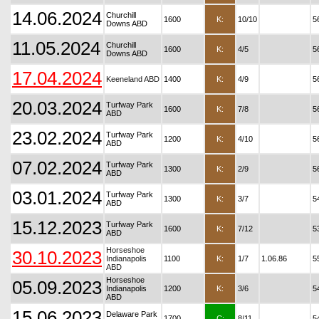
14.06.2024
Churchill
1600
K:
10/10
5
Downs ABD
11.05.2024
Churchill
1600
K:
4/5
5
Downs ABD
17.04.2024
Keeneland ABD
1400
K:
4/9
5
20.03.2024
Turfway Park
1600
K:
7/8
5
ABD
23.02.2024
Turfway Park
1200
K:
4/10
5
ABD
07.02.2024
Turfway Park
1300
K:
2/9
5
ABD
03.01.2024
Turfway Park
1300
K:
3/7
5
ABD
15.12.2023
Turfway Park
1600
K:
7/12
5
ABD
Horseshoe
30.10.2023
Indianapolis
1100
K:
1/7
1.06.86
5
ABD
Horseshoe
05.09.2023
Indianapolis
1200
K:
3/6
5
ABD
15.06.2023
Delaware Park
1700
Ç:
8/11
5