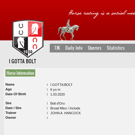
TJK
Daily Info
Queries
Statistics
I GOTTA BOLT
Horse Information
Name
I GOTTA BOLT
Age
6 yo m
Date Of Birth
1.03.2020
Sire
Bolt d'Oro
Dam / Sire
Broad Miss / Include
Trainer
JOHN A. HANCOCK
Owner