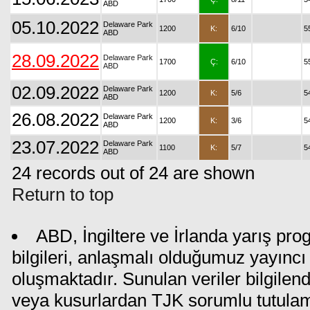
ABD
05.10.2022
Delaware Park
1200
K:
6/10
5
ABD
28.09.2022
Delaware Park
1700
Ç:
6/10
5
ABD
02.09.2022
Delaware Park
1200
K:
5/6
5
ABD
26.08.2022
Delaware Park
1200
K:
3/6
5
ABD
23.07.2022
Delaware Park
1100
K:
5/7
5
ABD
24 records out of 24 are shown
Return to top
ABD, İngiltere ve İrlanda yarış pr
bilgileri, anlaşmalı olduğumuz yayıncı 
oluşmaktadır. Sunulan veriler bilgilen
veya kusurlardan TJK sorumlu tutula