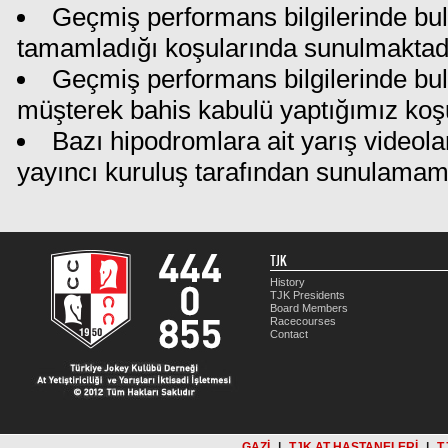
Geçmiş performans bilgilerinde bul
tamamladığı koşularında sunulmaktadı
Geçmiş performans bilgilerinde bu
müşterek bahis kabulü yaptığımız koş
Bazı hipodromlara ait yarış videola
yayıncı kuruluş tarafından sunulamam
TJK
History
TJK Presidents
Board Members
Racecourses
Contact
GAZİ
|
TJK AT HASTANELERİ
|
T