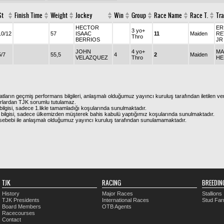
St
Finish Time
Weight
Jockey
Win
Group
Race Name
Race T.
Tra
HECTOR
ER
3 yo+
10/12
57
ISAAC
11
Maiden
RE
Thro
BERRIOS
JR
JOHN
4 yo+
MA
5/7
55,5
4
2
Maiden
VELAZQUEZ
Thro
HE
atların geçmiş performans bilgileri, anlaşmalı olduğumuz yayıncı kuruluş tarafından iletilen ver
urlardan TJK sorumlu tutulamaz.
ilgisi, sadece 1.likle tamamladığı koşularında sunulmaktadır.
bilgisi, sadece ülkemizden müşterek bahis kabulü yaptığımız koşularında sunulmaktadır.
arı sebebi ile anlaşmalı olduğumuz yayıncı kuruluş tarafından sunulamamaktadır.
TJK
RACING
BREEDIN
History
Major Races
Stallions
TJK Presidents
International Races
Stud Fa
Board Members
OTB Agents
Racecourses
Contact