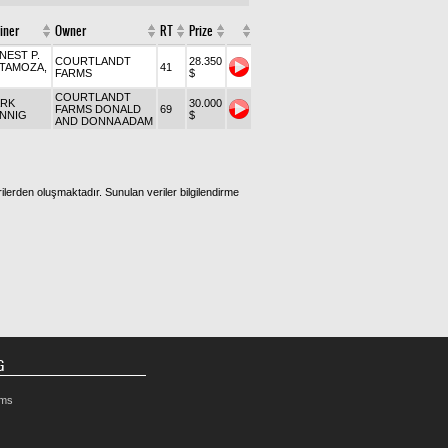
iner
Owner
RT
Prize
NEST P.
COURTLANDT
28.350
TAMOZA,
41
FARMS
$
COURTLANDT
RK
30.000
FARMS DONALD
69
NNIG
$
AND DONNA ADAM
ilerden oluşmaktadır. Sunulan veriler bilgilendirme
G
rms