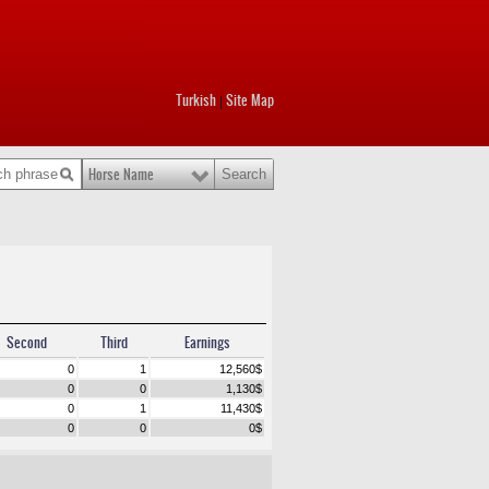
Turkish
Site Map
|
Horse Name
Second
Third
Earnings
0
1
12,560
$
0
0
1,130
$
0
1
11,430
$
0
0
0
$