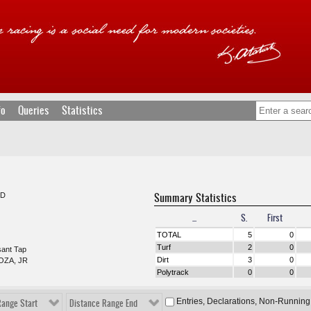
fo
Queries
Statistics
Summary Statistics
ND
...
S.
First
TOTAL
5
0
Turf
2
0
sant Tap
Dirt
3
0
OZA, JR
Polytrack
0
0
Entries, Declarations, Non-Running
Range Start
Distance Range End