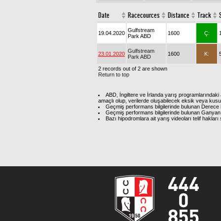
Date
Racecources
Distance
Track
Gulfstream
19.04.2020
1600
Ç:
Park ABD
Gulfstream
23.01.2020
1600
K:
Park ABD
2 records out of 2 are shown
Return to top
ABD, İngiltere ve İrlanda yarış programlarındaki 
amaçlı olup, verilerde oluşabilecek eksik veya kus
Geçmiş performans bilgilerinde bulunan Derece b
Geçmiş performans bilgilerinde bulunan Ganyan 
Bazı hipodromlara ait yarış videoları telif hakl