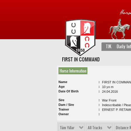
TJK
Daily In
FIRST IN COMMAND
Horse Information
Name
FIRST IN COMMA
Age
10 yo m
Date Of Birth
24.04.2016
Sire
War Front
Dam / Sire
Indescribable / Plea
Trainer
ERNEST P. RETAM
Owner
Tüm Yıllar
All Tracks
Distance 