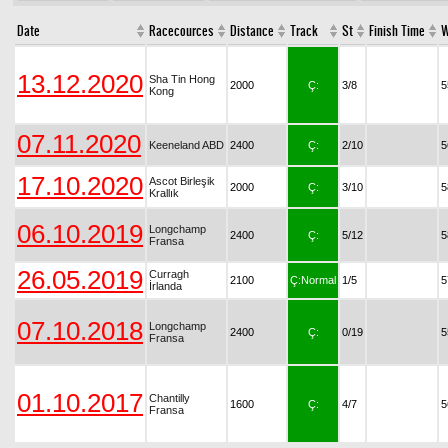
Date
Racecources
Distance
Track
St
Finish Time
W
13.12.2020
Sha Tin Hong
2000
Ç:
3/8
5
Kong
07.11.2020
Keeneland ABD
2400
Ç:
2/10
5
17.10.2020
Ascot Birleşik
2000
Ç:
3/10
5
Krallık
06.10.2019
Longchamp
2400
Ç:
5/12
5
Fransa
26.05.2019
Curragh
2100
Ç:Normal
1/5
5
İrlanda
07.10.2018
Longchamp
2400
Ç:
0/19
5
Fransa
01.10.2017
Chantilly
1600
Ç:
4/7
5
Fransa