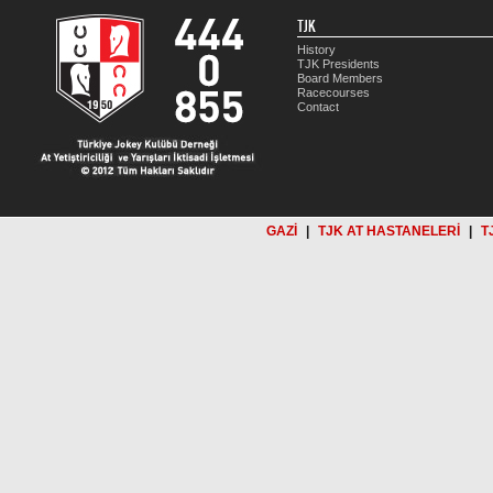
TJK
History
TJK Presidents
Board Members
Racecourses
Contact
GAZİ
|
TJK AT HASTANELERİ
|
T