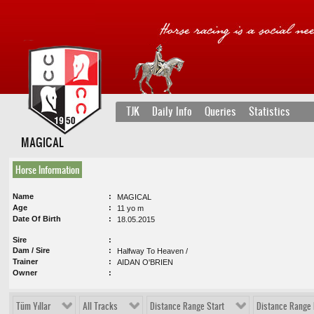
TJK
Daily Info
Queries
Statistics
MAGICAL
Horse Information
Name
MAGICAL
Age
11 yo m
Date Of Birth
18.05.2015
Sire
Dam / Sire
Halfway To Heaven /
Trainer
AIDAN O'BRIEN
Owner
Tüm Yıllar
All Tracks
Distance Range Start
Distance Range 