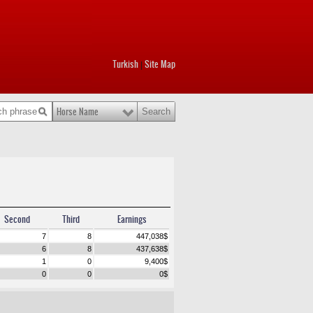
Turkish
Site Map
|
Horse Name
Second
Third
Earnings
7
8
447,038
$
6
8
437,638
$
1
0
9,400
$
0
0
0
$