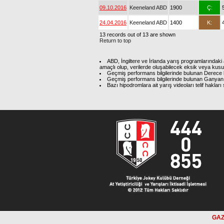
09.10.2016
Keeneland ABD
1900
Ç:
24.04.2016
Keeneland ABD
1400
K:
13 records out of 13 are shown
Return to top
ABD, İngiltere ve İrlanda yarış programlarındaki 
amaçlı olup, verilerde oluşabilecek eksik veya kus
Geçmiş performans bilgilerinde bulunan Derece b
Geçmiş performans bilgilerinde bulunan Ganyan 
Bazı hipodromlara ait yarış videoları telif hakl
GAZ