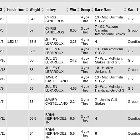
St
Finish Time
Weight
Jockey
Win
Group
Race Name
Race T.
CHRIS
4 yo+
13
- Mac Diarmida
0/9
54,5
G 2
LANDEROS
Thro
S. G 2
7
- G1 Pattison
CHRIS
3 yo+
0/6
57
8,65
Canadian
Group
LANDEROS
Thro
International Stakes
JULIEN
4 yo+
1/6
1.52.34
53,5
3,25
4
Conditi
LEPAROUX
Thro
JULIEN R.
4 yo+
13
- Pan American
8/9
53,5
G 2
LEPAROUX
Thro
S. G 2
JULIEN
4 yo+
7
- W. L. McKnight
6/16
53
24,2
G 3
LEPAROUX
Thro
Stakes Gr-3 G 3
JULIEN R.
3 yo+
10
- H. Allen
3/13
53
Group
LEPAROUX
Thro
Jerkens S.
JAVIER
4 yo+
13
- Mac Diarmida
3/12
53
G 2
CASTELLANO
Thro
S. G 2
JULIEN
4 yo+
3
- W. L. McKnight
2/9
53
4,55
G 3
LEPAROUX
Thro
Handicap Gr-3 G 3
JAVIER
3 yo+
7
- John's Call
2/7
53
2,2
Group
CASTELLANO
Thro
Stakes
BRIAN
3 yo+
6/11
55,5
HERNANDEZ,
9,6
4
Conditi
Thro
JR.
BRIAN
4 yo+
2/11
54
HERNANDEZ,
5,6
6
Conditi
Thro
JR.