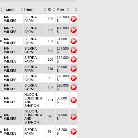
Trainer
Owner
RT
Prize
IAN
SIERRA
126.000
108
WILKES
FARM
$
IAN R.
SIERRA
480.000
106
WILKES
FARM
$
IAN
SIERRA
51.000
on
107
WILKES
FARM
$
IAN
SIERRA
157.500
106
WILKES
FARM
$
IAN
SIERRA
124.000
106
WILKES
FARM
$
IAN
SIERRA
63.000
110
WILKES
FARM
$
IAN
SIERRA
126.000
0
WILKES
FARM
$
IAN
SIERRA
120.000
107
WILKES
FARM
$
HUDON,
IAN
EDMOND A.
60.000
101
WILKES
AND
$
SHARON
HUDON,
IAN
EDMOND A.
54.000
on
98
WILKES
AND
$
SHARON
IAN
SIERRA
43.200
on
95
WILKES
FARM
$