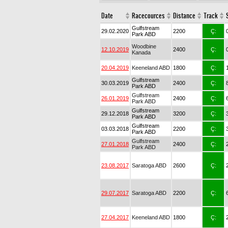
Date
Racecources
Distance
Track
Gulfstream
29.02.2020
2200
Ç:
Park ABD
Woodbine
12.10.2019
2400
Ç:
Kanada
20.04.2019
Keeneland ABD
1800
Ç:
Gulfstream
30.03.2019
2400
Ç:
Park ABD
Gulfstream
26.01.2019
2400
Ç:
Park ABD
Gulfstream
29.12.2018
3200
Ç:
Park ABD
Gulfstream
03.03.2018
2200
Ç:
Park ABD
Gulfstream
27.01.2018
2400
Ç:
Park ABD
23.08.2017
Saratoga ABD
2600
Ç:
29.07.2017
Saratoga ABD
2200
Ç:
27.04.2017
Keeneland ABD
1800
Ç: