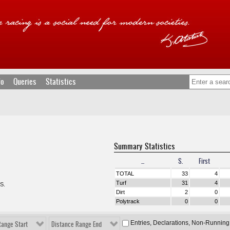
fo
Queries
Statistics
Summary Statistics
...
S.
First
TOTAL
33
4
Turf
31
4
 S.
Dirt
2
0
Polytrack
0
0
Entries, Declarations, Non-Running
Range Start
Distance Range End