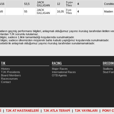
JACK
3 yo+
5/16
53,5
12
4
Conditi
GILLIGAN
Thro
JACK
3 yo
4/8
55
16,05
4
Maiden
GILLIGAN
Thro
atların geçmiş performans bilgileri, anlaşmalı olduğumuz yayıncı kuruluş tarafından iletilen ver
urlardan TJK sorumlu tutulamaz.
ilgisi, sadece 1.likle tamamladığı koşularında sunulmaktadır.
bilgisi, sadece ülkemizden müşterek bahis kabulü yaptığımız koşularında sunulmaktadır.
arı sebebi ile anlaşmalı olduğumuz yayıncı kuruluş tarafından sunulamamaktadır.
TJK
RACING
BREEDIN
History
Major Races
Stallions
TJK Presidents
International Races
Stud Fa
Board Members
OTB Agents
Racecourses
Contact
İ
|
TJK AT HASTANELERİ
|
TJK ATLA TERAPİ
|
TJK YAYINLARI
|
PONY 