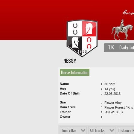
TJK
Daily In
NESSY
Horse Information
Name
NESSY
Age
13 yo g
Date Of Birth
22.03.2013
Sire
Flower Alley
Dam / Sire
Flower Forest / Kris
Trainer
IAN WILKES
Owner
Tüm Yıllar
All Tracks
Distance 