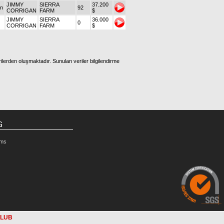
JIMMY
SIERRA
37.200
on
92
CORRIGAN
FARM
$
JIMMY
SIERRA
36.000
0
CORRIGAN
FARM
$
ilerden oluşmaktadır. Sunulan veriler bilgilendirme
G
rms
CLUB