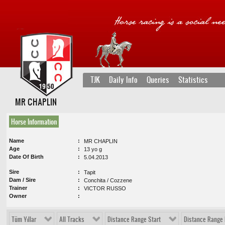
TJK
Daily Info
Queries
Statistics
MR CHAPLIN
Horse Information
Name
MR CHAPLIN
Age
13 yo g
Date Of Birth
5.04.2013
Sire
Tapit
Dam / Sire
Conchita / Cozzene
Trainer
VICTOR RUSSO
Owner
Tüm Yıllar
All Tracks
Distance Range Start
Distance Range 