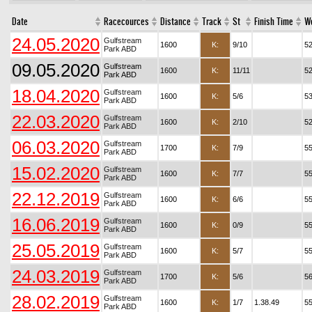
Date
Racecources
Distance
Track
St
Finish Time
W
24.05.2020
Gulfstream
1600
K:
9/10
5
Park ABD
09.05.2020
Gulfstream
1600
K:
11/11
52
Park ABD
18.04.2020
Gulfstream
1600
K:
5/6
53
Park ABD
22.03.2020
Gulfstream
1600
K:
2/10
5
Park ABD
06.03.2020
Gulfstream
1700
K:
7/9
5
Park ABD
15.02.2020
Gulfstream
1600
K:
7/7
5
Park ABD
22.12.2019
Gulfstream
1600
K:
6/6
55
Park ABD
16.06.2019
Gulfstream
1600
K:
0/9
55
Park ABD
25.05.2019
Gulfstream
1600
K:
5/7
55
Park ABD
24.03.2019
Gulfstream
1700
K:
5/6
5
Park ABD
28.02.2019
Gulfstream
1600
K:
1/7
1.38.49
5
Park ABD