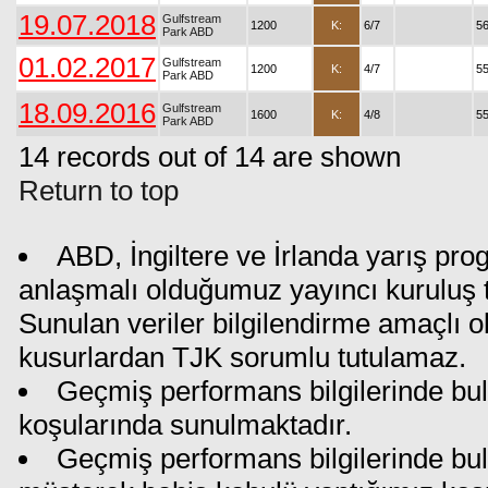
19.07.2018
Gulfstream
1200
K:
6/7
5
Park ABD
01.02.2017
Gulfstream
1200
K:
4/7
55
Park ABD
18.09.2016
Gulfstream
1600
K:
4/8
5
Park ABD
14 records out of 14 are shown
Return to top
ABD, İngiltere ve İrlanda yarış pro
anlaşmalı olduğumuz yayıncı kuruluş ta
Sunulan veriler bilgilendirme amaçlı o
kusurlardan TJK sorumlu tutulamaz.
Geçmiş performans bilgilerinde bul
koşularında sunulmaktadır.
Geçmiş performans bilgilerinde bu