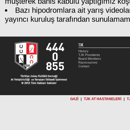
müşterek bahis kabulü yaptığımız koş
Bazı hipodromlara ait yarış videola
yayıncı kuruluş tarafından sunulamam
TJK
History
TJK Presidents
Board Members
Racecourses
Contact
GAZİ
|
TJK AT HASTANELERİ
|
T