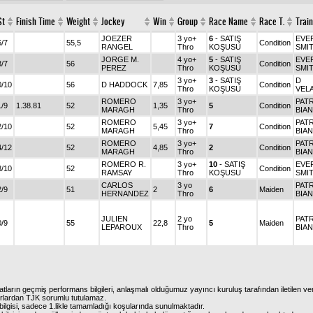
St
Finish Time
Weight
Jockey
Win
Group
Race Name
Race T.
Train
JOEZER
3 yo+
6
- SATIŞ
EVE
6/7
55,5
Condition
RANGEL
Thro
KOŞUSU
SMI
JORGE M.
4 yo+
5
- SATIŞ
EVE
3/7
56
Condition
PEREZ
Thro
KOŞUSU
SMI
3 yo+
3
- SATIŞ
D
0/10
56
D HADDOCK
7,85
Condition
Thro
KOŞUSU
VEL
ROMERO
3 yo+
PAT
1/9
1.38.81
52
1,35
5
Condition
MARAGH
Thro
BIA
ROMERO
3 yo+
PAT
2/10
52
5,45
7
Condition
MARAGH
Thro
BIA
ROMERO
3 yo+
PAT
4/12
52
4,85
2
Condition
MARAGH
Thro
BIA
ROMERO R.
3 yo+
10
- SATIŞ
EVE
3/10
52
Condition
RAMSAY
Thro
KOŞUSU
SMI
CARLOS
3 yo
PAT
2/9
51
2
6
Maiden
HERNANDEZ
Thro
BIA
JULIEN
2 yo
PAT
0/9
55
22,8
5
Maiden
LEPAROUX
Thro
BIA
atların geçmiş performans bilgileri, anlaşmalı olduğumuz yayıncı kuruluş tarafından iletilen ver
urlardan TJK sorumlu tutulamaz.
ilgisi, sadece 1.likle tamamladığı koşularında sunulmaktadır.