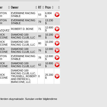
er
Owner
RT
Prize
RTON
EVERMINE RACING
6.804
53
TH
STABLE
$
RTON
EVERMINE RACING
13.230
79
TH
STABLE
$
12.600
ROBERT D. BONE
71
AZQUEZ
$
RICK
DIAMOND 100
10.200
80
NCONE
RACING CLUB, LLC
$
RICK
DIAMOND 100
10.200
80
NCONE
RACING CLUB, LLC
$
RICK
DIAMOND 100
12.000
76
NCONE
RACING CLUB, LLC
$
RTON
EVERMINE RACING
12.600
78
TH
STABLE
$
RICK
DIAMOND 100
10.800
62
NCONE
RACING CLUB, LLC
$
DIAMOND 100
RACING CLUB, LLC,
RICK
25.200
TRUSSELL, ROBERT
0
NCONE
$
AND PATRICK L.
BIANCONE, LLC
ilerden oluşmaktadır. Sunulan veriler bilgilendirme