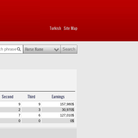
Turkish
Site Map
|
Horse Name
Second
Third
Earnings
9
9
157,980
$
2
3
30,970
$
7
6
127,010
$
0
0
0
$