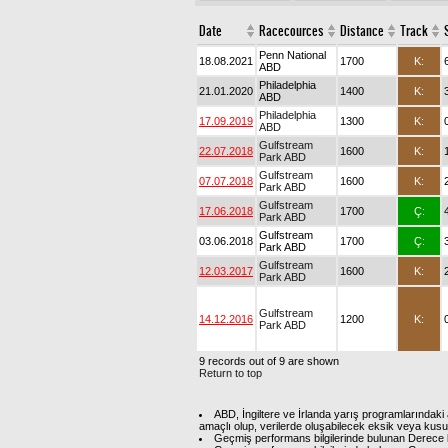
Date
Racecources
Distance
Track
Penn National
18.08.2021
1700
K:
ABD
Philadelphia
21.01.2020
1400
K:
ABD
Philadelphia
17.09.2019
1300
K:
ABD
Gulfstream
22.07.2018
1600
K:
Park ABD
Gulfstream
07.07.2018
1600
K:
Park ABD
Gulfstream
17.06.2018
1700
Ç:
Park ABD
Gulfstream
03.06.2018
1700
Ç:
Park ABD
Gulfstream
12.03.2017
1600
K:
Park ABD
Gulfstream
14.12.2016
1200
K:
Park ABD
9 records out of 9 are shown
Return to top
ABD, İngiltere ve İrlanda yarış programlarındaki 
amaçlı olup, verilerde oluşabilecek eksik veya kus
Geçmiş performans bilgilerinde bulunan Derece b