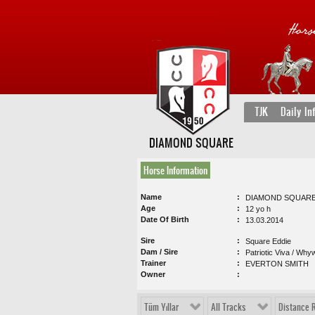
TJK
Daily In
DIAMOND SQUARE
Horse Information
Name
DIAMOND SQUAR
Age
12 yo h
Date Of Birth
13.03.2014
Sire
Square Eddie
Dam / Sire
Patriotic Viva / Wh
Trainer
EVERTON SMITH
Owner
Tüm Yıllar
All Tracks
Distance 