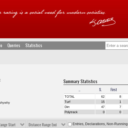
fo
Queries
Statistics
Summary Statistics
E
...
S.
First
TOTAL
62
8
Turf
15
1
ywhywhy
Dirt
47
7
Polytrack
0
0
Entries, Declarations, Non-Running
Range Start
Distance Range End