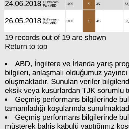
24.06.2018
Gulfstream
1000
K:
3/7
53
Park ABD
26.05.2018
Gulfstream
1000
K:
4/6
53
Park ABD
19 records out of 19 are shown
Return to top
ABD, İngiltere ve İrlanda yarış pr
bilgileri, anlaşmalı olduğumuz yayıncı 
oluşmaktadır. Sunulan veriler bilgilen
eksik veya kusurlardan TJK sorumlu t
Geçmiş performans bilgilerinde bul
tamamladığı koşularında sunulmaktadı
Geçmiş performans bilgilerinde bu
müşterek bahis kabulü yaptığımız koş