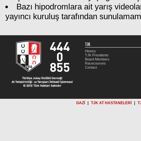
Bazı hipodromlara ait yarış videola
yayıncı kuruluş tarafından sunulamam
TJK
History
TJK Presidents
Board Members
Racecourses
Contact
GAZİ
|
TJK AT HASTANELERİ
|
T