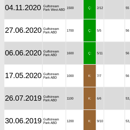
04.11.2020
Gulfstream
1500
Ç:
2/12
55
Park West ABD
27.06.2020
Gulfstream
1700
Ç:
5/5
56
Park ABD
06.06.2020
Gulfstream
1600
Ç:
5/11
56
Park ABD
17.05.2020
Gulfstream
1000
K:
7/7
56
Park ABD
26.07.2019
Gulfstream
1100
K:
6/6
53
Park ABD
30.06.2019
Gulfstream
1200
K:
9/10
53
Park ABD