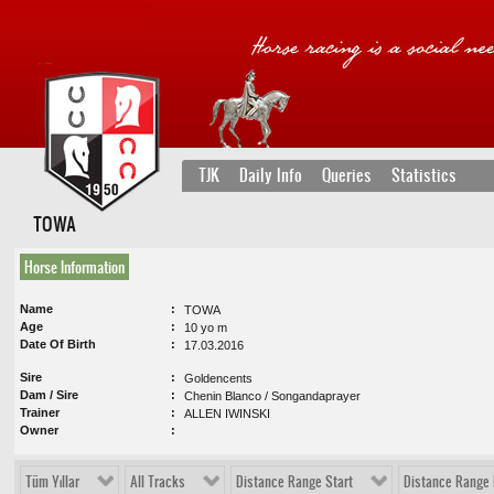
TJK
Daily Info
Queries
Statistics
TOWA
Horse Information
Name
TOWA
Age
10 yo m
Date Of Birth
17.03.2016
Sire
Goldencents
Dam / Sire
Chenin Blanco / Songandaprayer
Trainer
ALLEN IWINSKI
Owner
Tüm Yıllar
All Tracks
Distance Range Start
Distance Range 