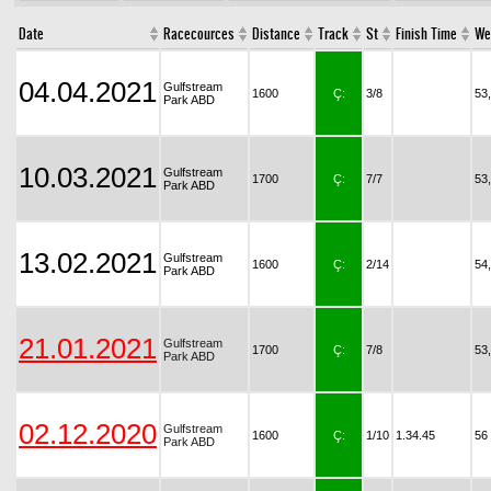
Date
Racecources
Distance
Track
St
Finish Time
We
04.04.2021
Gulfstream
1600
Ç:
3/8
53
Park ABD
10.03.2021
Gulfstream
1700
Ç:
7/7
53
Park ABD
13.02.2021
Gulfstream
1600
Ç:
2/14
54
Park ABD
21.01.2021
Gulfstream
1700
Ç:
7/8
53
Park ABD
02.12.2020
Gulfstream
1600
Ç:
1/10
1.34.45
56
Park ABD