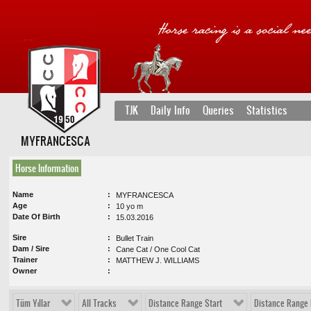
TJK
Daily Info
Queries
Statistics
MYFRANCESCA
Horse Information
Name
MYFRANCESCA
Age
10 yo m
Date Of Birth
15.03.2016
Sire
Bullet Train
Dam / Sire
Cane Cat / One Cool Cat
Trainer
MATTHEW J. WILLIAMS
Owner
Tüm Yıllar
All Tracks
Distance Range Start
Distance Range 