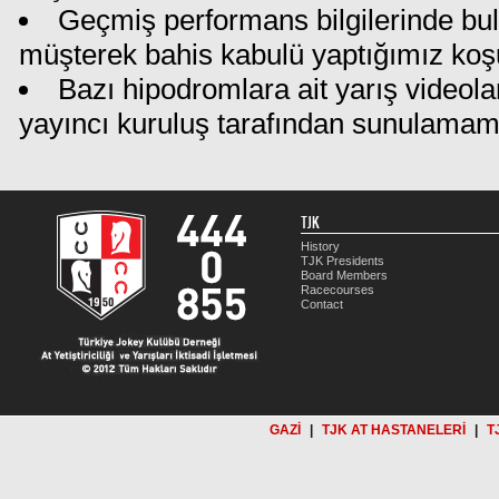
Geçmiş performans bilgilerinde bu
müşterek bahis kabulü yaptığımız koş
Bazı hipodromlara ait yarış videola
yayıncı kuruluş tarafından sunulamam
TJK
History
TJK Presidents
Board Members
Racecourses
Contact
GAZİ
|
TJK AT HASTANELERİ
|
T