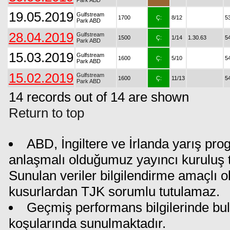
Park ABD
19.05.2019
Gulfstream
1700
Ç:
8/12
5
Park ABD
28.04.2019
Gulfstream
1500
Ç:
1/14
1.30.63
5
Park ABD
15.03.2019
Gulfstream
1600
Ç:
5/10
5
Park ABD
15.02.2019
Gulfstream
1600
Ç:
11/13
5
Park ABD
14 records out of 14 are shown
Return to top
ABD, İngiltere ve İrlanda yarış pro
anlaşmalı olduğumuz yayıncı kuruluş ta
Sunulan veriler bilgilendirme amaçlı o
kusurlardan TJK sorumlu tutulamaz.
Geçmiş performans bilgilerinde bul
koşularında sunulmaktadır.