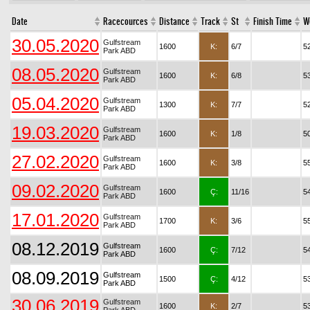
Date
Racecources
Distance
Track
St
Finish Time
W
30.05.2020
Gulfstream
1600
K:
6/7
5
Park ABD
08.05.2020
Gulfstream
1600
K:
6/8
5
Park ABD
05.04.2020
Gulfstream
1300
K:
7/7
5
Park ABD
19.03.2020
Gulfstream
1600
K:
1/8
5
Park ABD
27.02.2020
Gulfstream
1600
K:
3/8
5
Park ABD
09.02.2020
Gulfstream
1600
Ç:
11/16
5
Park ABD
17.01.2020
Gulfstream
1700
K:
3/6
5
Park ABD
08.12.2019
Gulfstream
1600
Ç:
7/12
5
Park ABD
08.09.2019
Gulfstream
1500
Ç:
4/12
5
Park ABD
30.06.2019
Gulfstream
1600
K:
2/7
5