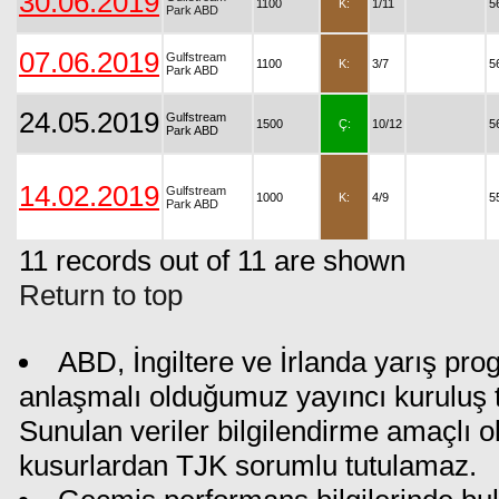
30.06.2019
1100
K:
1/11
5
Park ABD
07.06.2019
Gulfstream
1100
K:
3/7
5
Park ABD
24.05.2019
Gulfstream
1500
Ç:
10/12
5
Park ABD
14.02.2019
Gulfstream
1000
K:
4/9
5
Park ABD
11 records out of 11 are shown
Return to top
ABD, İngiltere ve İrlanda yarış pro
anlaşmalı olduğumuz yayıncı kuruluş ta
Sunulan veriler bilgilendirme amaçlı o
kusurlardan TJK sorumlu tutulamaz.