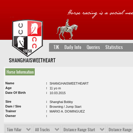
TJK
Daily Info
Queries
Statistics
SHANGHAISWEETHEART
Horse Information
Name
SHANGHAISWEETHEART
Age
11 yo m
Date Of Birth
10.03.2015
Sire
Shanghai Bobby
Dam / Sire
Browning / Jump Start
Trainer
MARIO A. DOMINGUEZ
Owner
Tüm Yıllar
All Tracks
Distance Range Start
Distance Range 