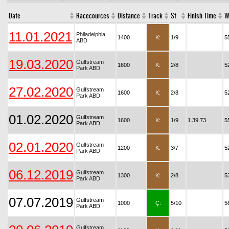
Date
Racecources
Distance
Track
St
Finish Time
W
11.01.2021
Philadelphia
1400
K:
1/9
5
ABD
19.03.2020
Gulfstream
1600
K:
2/8
5
Park ABD
27.02.2020
Gulfstream
1600
K:
2/8
5
Park ABD
01.02.2020
Gulfstream
1600
K:
1/9
1.39.73
5
Park ABD
02.01.2020
Gulfstream
1200
K:
3/7
5
Park ABD
06.12.2019
Gulfstream
1300
K:
2/8
5
Park ABD
07.07.2019
Gulfstream
1000
Ç:
5/10
5
Park ABD
Gulfstream