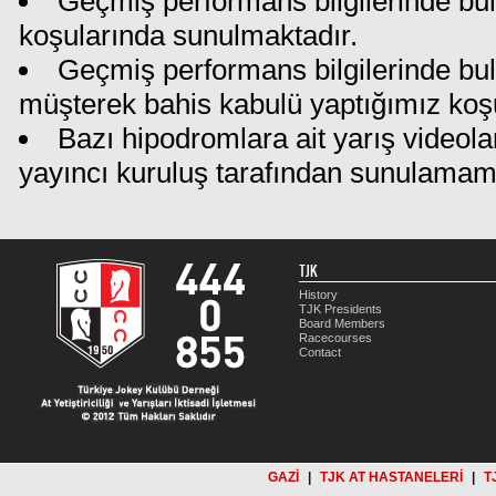
Geçmiş performans bilgilerinde bul
koşularında sunulmaktadır.
Geçmiş performans bilgilerinde bu
müşterek bahis kabulü yaptığımız koş
Bazı hipodromlara ait yarış videola
yayıncı kuruluş tarafından sunulamam
TJK
History
TJK Presidents
Board Members
Racecourses
Contact
GAZİ
|
TJK AT HASTANELERİ
|
T