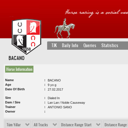
TJK
Daily Info
Queries
Statistics
BACANO
Horse Information
Name
BACANO
Age
9 yo g
Date Of Birth
27.02.2017
Sire
Dialed In
Dam / Sire
Lan Lan / Noble Causeway
Trainer
ANTONIO SANO
Owner
Tüm Yıllar
All Tracks
Distance Range Start
Distance Range 