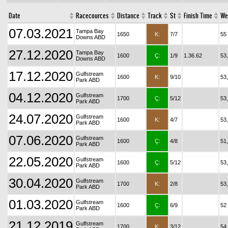
Date
Racecources
Distance
Track
St
Finish Time
We
07.03.2021
Tampa Bay
1650
K:
7/7
55
Downs ABD
27.12.2020
Tampa Bay
1600
Ç:
1/9
1.36.62
53
Downs ABD
17.12.2020
Gulfstream
1600
K:
9/10
53
Park ABD
04.12.2020
Gulfstream
1700
Ç:
5/12
53
Park ABD
24.07.2020
Gulfstream
1600
K:
4/7
53
Park ABD
07.06.2020
Gulfstream
1600
Ç:
4/8
51
Park ABD
22.05.2020
Gulfstream
1600
Ç:
5/12
53
Park ABD
30.04.2020
Gulfstream
1700
K:
2/8
53
Park ABD
01.03.2020
Gulfstream
1600
Ç:
6/9
52
Park ABD
21.12.2019
Gulfstream
1700
K:
3/12
54