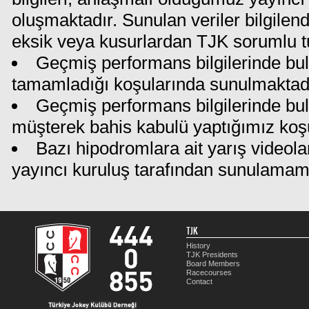
oluşmaktadır. Sunulan veriler bilgilen
eksik veya kusurlardan TJK sorumlu t
Geçmiş performans bilgilerinde bul
tamamladığı koşularında sunulmaktadı
Geçmiş performans bilgilerinde bu
müşterek bahis kabulü yaptığımız koş
Bazı hipodromlara ait yarış videola
yayıncı kuruluş tarafından sunulamam
TJK
History
TJK Presidents
Board Members
Racecourses
Contact