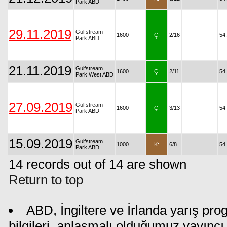
Park ABD
29.11.2019
Gulfstream
1600
Ç:
2/16
54
Park ABD
21.11.2019
Gulfstream
1600
Ç:
2/11
54
Park West ABD
27.09.2019
Gulfstream
1600
Ç:
3/13
54
Park ABD
15.09.2019
Gulfstream
1000
K:
6/8
54
Park ABD
14 records out of 14 are shown
Return to top
ABD, İngiltere ve İrlanda yarış pr
bilgileri, anlaşmalı olduğumuz yayıncı 