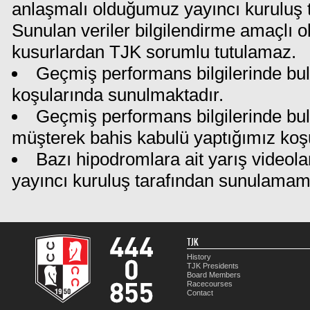
anlaşmalı olduğumuz yayıncı kuruluş ta
Sunulan veriler bilgilendirme amaçlı o
kusurlardan TJK sorumlu tutulamaz.
Geçmiş performans bilgilerinde bul
koşularında sunulmaktadır.
Geçmiş performans bilgilerinde bu
müşterek bahis kabulü yaptığımız koş
Bazı hipodromlara ait yarış videola
yayıncı kuruluş tarafından sunulamam
TJK
History
TJK Presidents
Board Members
Racecourses
Contact