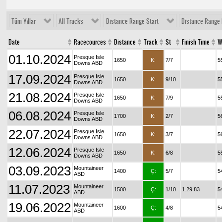
Tüm Yıllar
All Tracks
Distance Range Start
Distance Range 
Date
Racecources
Distance
Track
St
Finish Time
W
01.10.2024
Presque Isle
1650
K:
7/7
5
Downs ABD
17.09.2024
Presque Isle
1650
K:
9/10
5
Downs ABD
21.08.2024
Presque Isle
1650
K:
7/9
5
Downs ABD
06.08.2024
Presque Isle
1700
K:
2/7
5
Downs ABD
22.07.2024
Presque Isle
1650
K:
3/7
5
Downs ABD
12.06.2024
Presque Isle
1650
K:
6/8
5
Downs ABD
03.09.2023
Mountaineer
1400
Ç:
5/7
5
ABD
11.07.2023
Mountaineer
1500
Ç:
1/10
1.29.83
5
ABD
19.06.2022
Mountaineer
1600
Ç:
4/8
5
ABD