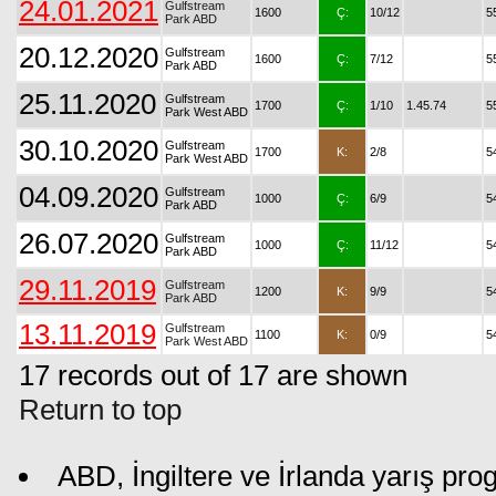
24.01.2021
Gulfstream
1600
Ç:
10/12
5
Park ABD
20.12.2020
Gulfstream
1600
Ç:
7/12
5
Park ABD
25.11.2020
Gulfstream
1700
Ç:
1/10
1.45.74
5
Park West ABD
30.10.2020
Gulfstream
1700
K:
2/8
5
Park West ABD
04.09.2020
Gulfstream
1000
Ç:
6/9
5
Park ABD
26.07.2020
Gulfstream
1000
Ç:
11/12
5
Park ABD
29.11.2019
Gulfstream
1200
K:
9/9
5
Park ABD
13.11.2019
Gulfstream
1100
K:
0/9
5
Park West ABD
17 records out of 17 are shown
Return to top
ABD, İngiltere ve İrlanda yarış pro