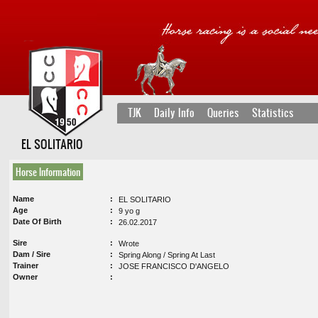
TJK
Daily Info
Queries
Statistics
EL SOLITARIO
Horse Information
Name
EL SOLITARIO
Age
9 yo g
Date Of Birth
26.02.2017
Sire
Wrote
Dam / Sire
Spring Along / Spring At Last
Trainer
JOSE FRANCISCO D'ANGELO
Owner