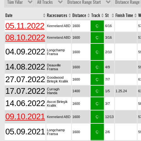
Tüm Yıllar
All Tracks
Distance Range Start
Distance Range 
Date
Racecources
Distance
Track
St
Finish Time
W
05.11.2022
Keeneland ABD
1600
Ç:
6/16
5
08.10.2022
Keeneland ABD
1600
Ç:
3/16
5
04.09.2022
Longchamp
1600
Ç:
2/10
5
Fransa
14.08.2022
Deauville
1600
Ç:
4/9
5
Fransa
27.07.2022
Goodwood
1600
Ç:
7/7
6
Birleşik Krallık
17.07.2022
Curragh
1400
Ç:
1/5
1.25.24
6
İrlanda
14.06.2022
Ascot Birleşik
1600
Ç:
3/7
5
Krallık
09.10.2021
Keeneland ABD
1600
Ç:
12/13
5
05.09.2021
Longchamp
1600
Ç:
2/6
5
Fransa