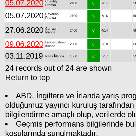
05.07.2020
Chantilly
2100
Ç:
7/17
5
Fransa
05.07.2020
Cavaillon
2100
Ç:
7/16
5
Fransa
27.06.2020
Curragh
2400
Ç:
4/14
5
İrlanda
09.06.2020
Leopardstown
2000
Ç:
3/18
6
İrlanda
03.11.2019
Naas İrlanda
1600
Ç:
5/17
5
24 records out of 24 are shown
Return to top
ABD, İngiltere ve İrlanda yarış pro
olduğumuz yayıncı kuruluş tarafından i
bilgilendirme amaçlı olup, verilerde 
Geçmiş performans bilgilerinde bul
koşularında sunulmaktadır.