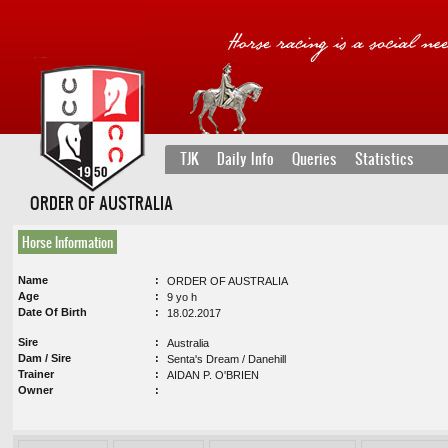
TJK
Daily Info
Queries
Statistics
ORDER OF AUSTRALIA
Horse Information
Name
ORDER OF AUSTRALIA
Age
9 yo h
Date Of Birth
18.02.2017
Sire
Australia
Dam / Sire
Senta's Dream / Danehill
Trainer
AIDAN P. O'BRIEN
Owner