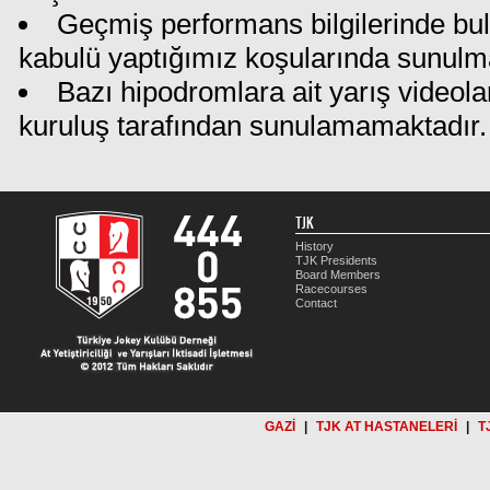
Geçmiş performans bilgilerinde bu
kabulü yaptığımız koşularında sunulm
Bazı hipodromlara ait yarış videola
kuruluş tarafından sunulamamaktadır.
TJK
History
TJK Presidents
Board Members
Racecourses
Contact
GAZİ
|
TJK AT HASTANELERİ
|
T