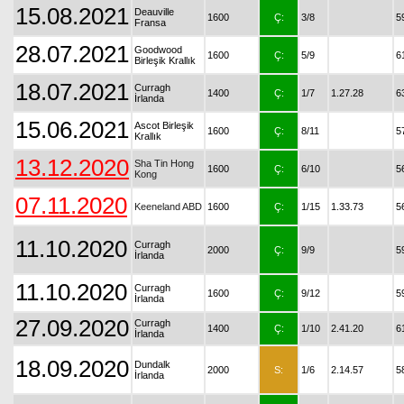
15.08.2021
Deauville
1600
Ç:
3/8
5
Fransa
28.07.2021
Goodwood
1600
Ç:
5/9
6
Birleşik Krallık
18.07.2021
Curragh
1400
Ç:
1/7
1.27.28
6
İrlanda
15.06.2021
Ascot Birleşik
1600
Ç:
8/11
5
Krallık
13.12.2020
Sha Tin Hong
1600
Ç:
6/10
5
Kong
07.11.2020
Keeneland ABD
1600
Ç:
1/15
1.33.73
5
11.10.2020
Curragh
2000
Ç:
9/9
5
İrlanda
11.10.2020
Curragh
1600
Ç:
9/12
5
İrlanda
27.09.2020
Curragh
1400
Ç:
1/10
2.41.20
6
İrlanda
18.09.2020
Dundalk
2000
S:
1/6
2.14.57
5
İrlanda