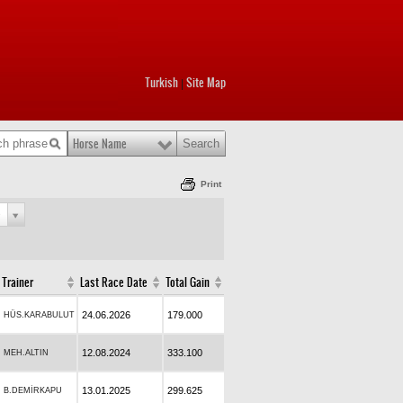
Turkish
Site Map
|
Horse Name
Print
e
Trainer
Last Race Date
Total Gain
24.06.2026
179.000
HÜS.KARABULUT
12.08.2024
333.100
MEH.ALTIN
13.01.2025
299.625
B.DEMİRKAPU