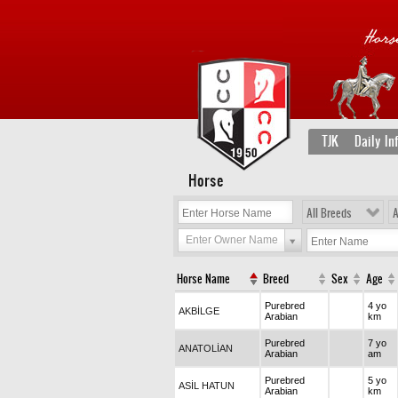
TJK
Daily In
Horse
All Breeds
A
Enter Owner Name
Horse Name
Breed
Sex
Age
Purebred
4 yo
AKBİLGE
Arabian
km
Purebred
7 yo
ANATOLİAN
Arabian
am
Purebred
5 yo
ASİL HATUN
Arabian
km