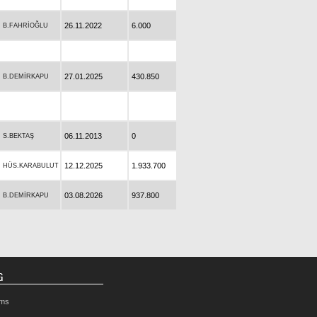
26.11.2022
6.000
B.FAHRİOĞLU
27.01.2025
430.850
B.DEMİRKAPU
06.11.2013
0
S.BEKTAŞ
12.12.2025
1.933.700
HÜS.KARABULUT
03.08.2026
937.800
B.DEMİRKAPU
G
rms