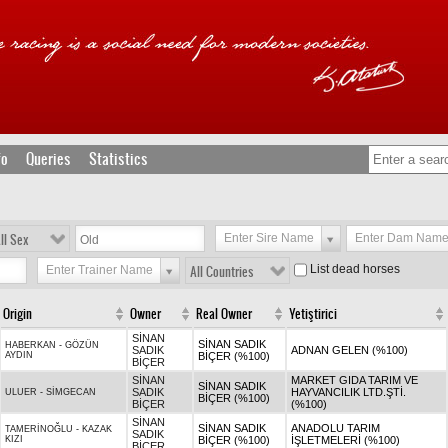
fo
Queries
Statistics
ll Sex
Enter Sire Name
Enter Dam Nam
List dead horses
Enter Trainer Name
All Countries
Origin
Owner
Real Owner
Yetiştirici
SİNAN
SİNAN SADIK
HABERKAN
-
GÖZÜN
SADIK
ADNAN GELEN (%100)
AYDIN
BİÇER (%100)
BİÇER
SİNAN
MARKET GIDA TARIM VE
SİNAN SADIK
SADIK
HAYVANCILIK LTD.ŞTİ.
ULUER
-
SİMGECAN
BİÇER (%100)
BİÇER
(%100)
SİNAN
SİNAN SADIK
ANADOLU TARIM
TAMERİNOĞLU
-
KAZAK
SADIK
KIZI
BİÇER (%100)
İŞLETMELERİ (%100)
BİÇER