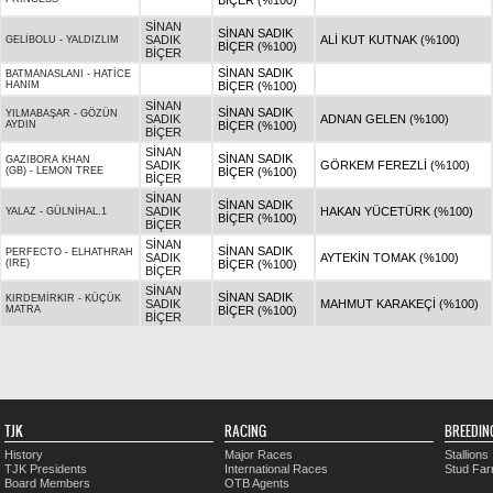
BİÇER (%100)
SİNAN
SİNAN SADIK
SADIK
ALİ KUT KUTNAK (%100)
GELİBOLU
-
YALDIZLIM
BİÇER (%100)
BİÇER
SİNAN SADIK
BATMANASLANI
-
HATİCE
HANIM
BİÇER (%100)
SİNAN
SİNAN SADIK
YILMABAŞAR
-
GÖZÜN
SADIK
ADNAN GELEN (%100)
AYDIN
BİÇER (%100)
BİÇER
SİNAN
SİNAN SADIK
GAZIBORA KHAN
SADIK
GÖRKEM FEREZLİ (%100)
(GB)
-
LEMON TREE
BİÇER (%100)
BİÇER
SİNAN
SİNAN SADIK
SADIK
HAKAN YÜCETÜRK (%100)
YALAZ
-
GÜLNİHAL.1
BİÇER (%100)
BİÇER
SİNAN
SİNAN SADIK
PERFECTO
-
ELHATHRAH
SADIK
AYTEKİN TOMAK (%100)
(IRE)
BİÇER (%100)
BİÇER
SİNAN
SİNAN SADIK
KIRDEMİRKIR
-
KÜÇÜK
SADIK
MAHMUT KARAKEÇİ (%100)
MATRA
BİÇER (%100)
BİÇER
TJK
RACING
BREEDIN
History
Major Races
Stallions
TJK Presidents
International Races
Stud Fa
Board Members
OTB Agents