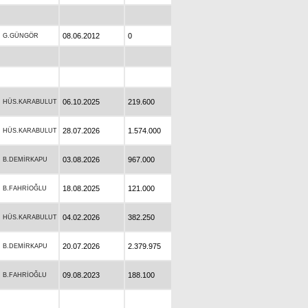
08.06.2012
0
G.GÜNGÖR
06.10.2025
219.600
HÜS.KARABULUT
28.07.2026
1.574.000
HÜS.KARABULUT
03.08.2026
967.000
B.DEMİRKAPU
18.08.2025
121.000
B.FAHRİOĞLU
04.02.2026
382.250
HÜS.KARABULUT
20.07.2026
2.379.975
B.DEMİRKAPU
09.08.2023
188.100
B.FAHRİOĞLU