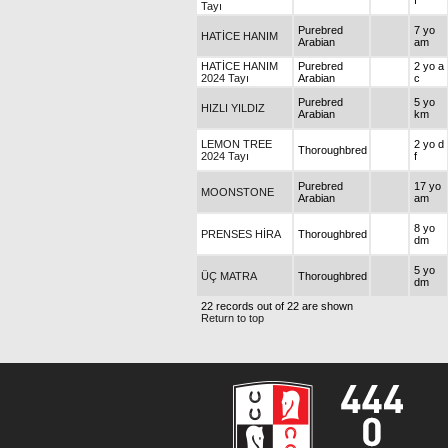
f
Tayı
Purebred
7 yo
HATİCE HANIM
Arabian
am
HATİCE HANIM
Purebred
2 yo a
2024 Tayı
Arabian
c
Purebred
5 yo
HIZLI YILDIZ
Arabian
km
LEMON TREE
2 yo d
Thoroughbred
2024 Tayı
f
Purebred
17 yo
MOONSTONE
Arabian
am
8 yo
PRENSES HİRA
Thoroughbred
dm
5 yo
ÜÇ MATRA
Thoroughbred
dm
22 records out of 22 are shown
Return to top