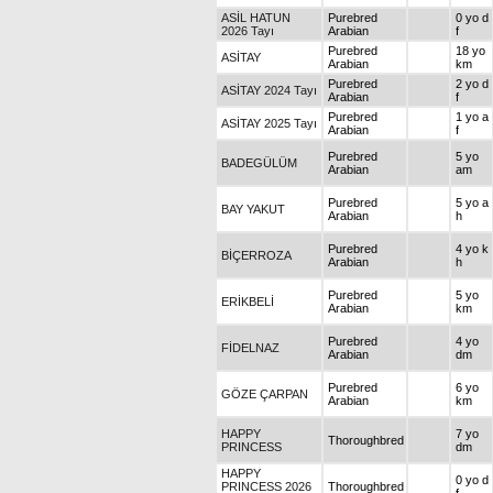
ASİL HATUN
Purebred
0 yo d
2026 Tayı
Arabian
f
Purebred
18 yo
ASİTAY
Arabian
km
Purebred
2 yo d
ASİTAY 2024 Tayı
Arabian
f
Purebred
1 yo a
ASİTAY 2025 Tayı
Arabian
f
Purebred
5 yo
BADEGÜLÜM
Arabian
am
Purebred
5 yo a
BAY YAKUT
Arabian
h
Purebred
4 yo k
BİÇERROZA
Arabian
h
Purebred
5 yo
ERİKBELİ
Arabian
km
Purebred
4 yo
FİDELNAZ
Arabian
dm
Purebred
6 yo
GÖZE ÇARPAN
Arabian
km
HAPPY
7 yo
Thoroughbred
PRINCESS
dm
HAPPY
0 yo d
PRINCESS 2026
Thoroughbred