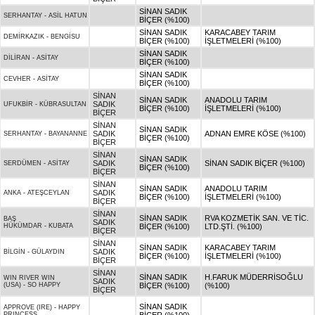
SİNAN SADIK
SERHANTAY
-
ASİL HATUN
BİÇER (%100)
SİNAN SADIK
KARACABEY TARIM
DEMİRKAZIK
-
BENGİSU
BİÇER (%100)
İŞLETMELERİ (%100)
SİNAN SADIK
DİLİRAN
-
ASİTAY
BİÇER (%100)
SİNAN SADIK
CEVHER
-
ASİTAY
BİÇER (%100)
SİNAN
SİNAN SADIK
ANADOLU TARIM
SADIK
UFUKBİR
-
KÜBRASULTAN
BİÇER (%100)
İŞLETMELERİ (%100)
BİÇER
SİNAN
SİNAN SADIK
SADIK
ADNAN EMRE KÖSE (%100)
SERHANTAY
-
BAYANANNE
BİÇER (%100)
BİÇER
SİNAN
SİNAN SADIK
SADIK
SİNAN SADIK BİÇER (%100)
SERDÜMEN
-
ASİTAY
BİÇER (%100)
BİÇER
SİNAN
SİNAN SADIK
ANADOLU TARIM
SADIK
ANKA
-
ATEŞCEYLAN
BİÇER (%100)
İŞLETMELERİ (%100)
BİÇER
SİNAN
SİNAN SADIK
RVA KOZMETİK SAN. VE TİC.
BAŞ
SADIK
HÜKÜMDAR
-
KUBATA
BİÇER (%100)
LTD.ŞTİ. (%100)
BİÇER
SİNAN
SİNAN SADIK
KARACABEY TARIM
SADIK
BİLGİN
-
GÜLAYDIN
BİÇER (%100)
İŞLETMELERİ (%100)
BİÇER
SİNAN
SİNAN SADIK
H.FARUK MÜDERRİSOĞLU
WIN RIVER WIN
SADIK
(USA)
-
SO HAPPY
BİÇER (%100)
(%100)
BİÇER
SİNAN SADIK
APPROVE (IRE)
-
HAPPY
PRINCESS