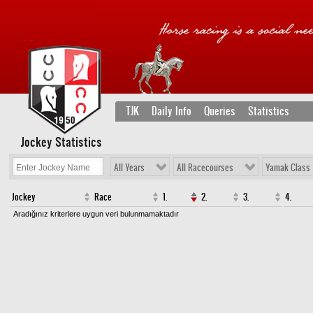
TJK
Daily Info
Queries
Statistics
Jockey Statistics
All Years
All Racecourses
Yamak Class
Jockey
Race
1.
2.
3.
4.
Aradığınız kriterlere uygun veri bulunmamaktadır